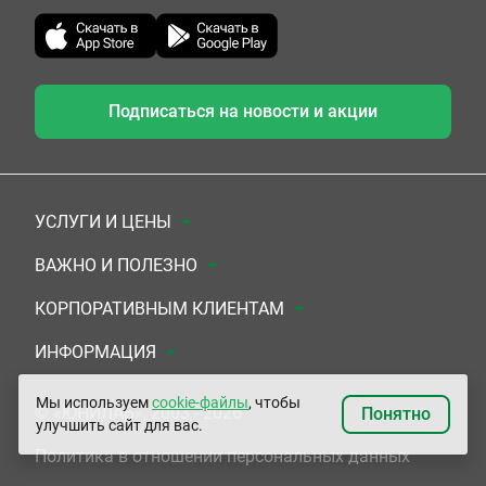
Подписаться на новости и акции
УСЛУГИ И ЦЕНЫ
Анализы
ВАЖНО И ПОЛЕЗНО
Комплексы
Документы для заключения договора
КОРПОРАТИВНЫМ КЛИЕНТАМ
УЗИ
Система скидок
Медицинским организациям
ИНФОРМАЦИЯ
ЭКГ/Холтер/СМАД
Подарочные сертификаты
Прочим организациям
О Компании
Мы используем
cookie-файлы
, чтобы
© «ЮНИЛАБ», 2003 - 2026
Понятно
улучшить сайт для вас.
Приемы врачей
Сертификаты на комплексные программы
Контакты
Политика в отношении персональных данных
Прочие услуги
Застрахованным по ОМС и ДМС
Адреса