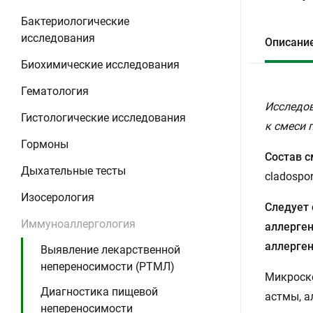
Бактериологические
исследования
Описани
Биохимические исследования
Гематология
Исследов
Гистологические исследования
к смеси 
Гормоны
Состав с
Дыхательные тесты
cladospo
Изосерология
Следует 
Иммуноаллергология
аллерген
аллерген
Выявление лекарственной
непереносимости (РТМЛ)
Микроско
Диагностика пищевой
астмы, а
непереносимости