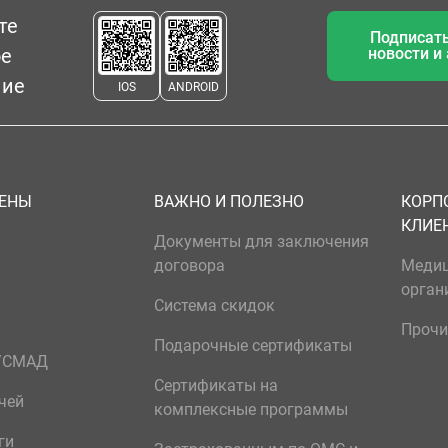
те
Подписать
ое
новости и
ние
IOS
ANDROID
ЦЕНЫ
ВАЖНО И ПОЛЕЗНО
КОРП
КЛИЕ
Документы для заключения
договора
Меди
орган
Система скидок
Прочи
Подарочные сертификаты
р/СМАД
Сертификаты на
чей
комплексные программы
ги