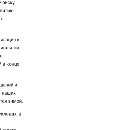
у риску
звитию
 с
лизация к
хиальной
ба
й в конце
щений и
в наших
тся зимой.
кладах, в