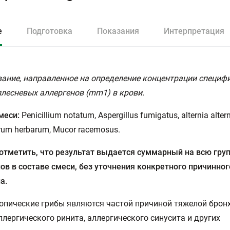
е
Подготовка
Показания
Интерпретация
ание, направленное на определение концентрации специфи
плесневых аллергенов (mm1) в крови.
меси:
Penicillium notatum, Aspergillus fumigatus, alternia altern
rum herbarum, Mucor racemosus.
отметить, что результат выдается суммарный на всю гру
ов в составе смеси, без уточнения конкретного причинног
а.
пические грибы являются частой причиной тяжелой брон
ллергического ринита, аллергического синусита и других