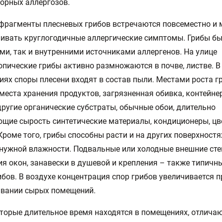
орных аллергозов.
фрагменты плесневых грибов встречаются повсеместно и 
ивать круглогодичные аллергические симптомы. Грибы б
и, так и внутренними источниками аллергенов. На улице
пические грибы активно размножаются в почве, листве. В
ях споры плесени входят в состав пыли. Местами роста г
места хранения продуктов, загрязненная обивка, контейне
другие органические субстраты, обычные обои, длительно
щие сырость синтетические материалы, кондиционеры, ц
Кроме того, грибы способны расти и на других поверхностя
нужной влажности. Подвальные или холодные внешние сте
я окон, занавески в душевой и крепления – также типичн
ибов. В воздухе концентрация спор грибов увеличивается п
ивании сырых помещений.
торые длительное время находятся в помещениях, отлича