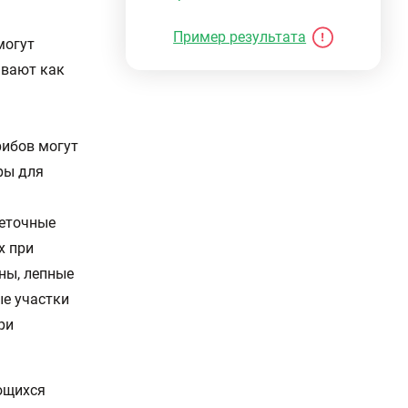
Пример результата
могут
ывают как
рибов могут
ры для
веточные
х при
ны, лепные
ые участки
ри
ющихся