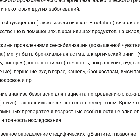
еского бронхолегочного аспергиллеза, аллергического гри
 и некоторых других заболеваний.
ium chrysogenum
(также известный как P. notatum) выявляет
ственно в помещениях, в хранилищах продуктов, на склад
кими проявлениями сенсибилизации (повышенной чувств
а) могут быть бронхиальная астма, аллергический ринит (
су, ринорея), конъюнктивит (отечность, покраснение, зуд гла
ение), першение, зуд в горле, кашель, бронхоспазм, высыпа
окровов и пр.
ие анализа безопасно для пациента по сравнению с кож
(in vivo), так как исключает контакт с аллергеном. Кроме т
аминных препаратов и возрастные особенности не влияют
 и точность исследования.
венное определение специфических IgE-антител позволяет