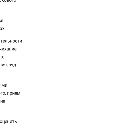
бкового
ся
ах.
ительности
чихание,
з,
ния, зуд
ными
ого, прием
 на
 оценить