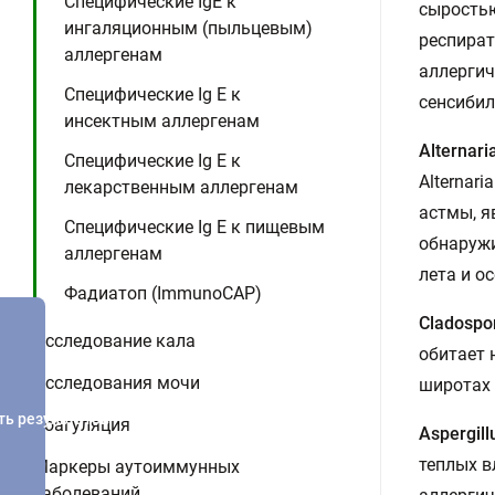
Специфические IgE к
сыростью
ингаляционным (пыльцевым)
респират
аллергенам
аллергич
Специфические Ig E к
сенсибил
инсектным аллергенам
Alternari
Специфические Ig E к
Alternar
лекарственным аллергенам
астмы, я
Специфические Ig E к пищевым
обнаружи
аллергенам
лета и о
Фадиатоп (ImmunoCAP)
Cladospo
Исследование кала
обитает 
Исследования мочи
широтах 
ть результатов
Коагуляция
Aspergill
теплых в
Маркеры аутоиммунных
заболеваний