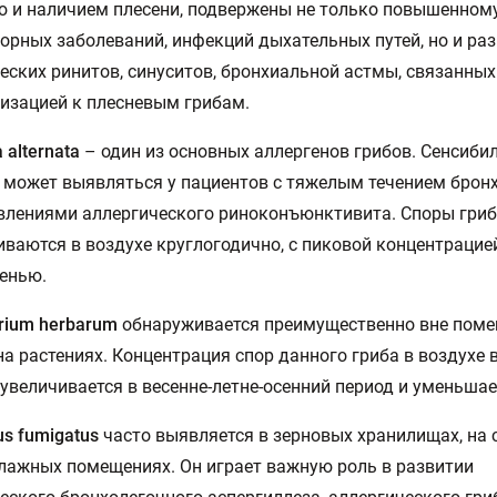
 и наличием плесени, подвержены не только повышенном
орных заболеваний, инфекций дыхательных путей, но и ра
еских ринитов, синуситов, бронхиальной астмы, связанных
изацией к плесневым грибам.
a alternata
– один из основных аллергенов грибов. Сенсиби
ia может выявляться у пациентов с тяжелым течением брон
влениями аллергического риноконъюнктивита. Споры гри
ваются в воздухе круглогодично, с пиковой концентрацие
сенью.
rium herbarum
обнаруживается преимущественно вне поме
на растениях. Концентрация спор данного гриба в воздухе 
увеличивается в весенне-летне-осенний период и уменьшае
us fumigatus
часто выявляется в зерновых хранилищах, на с
лажных помещениях. Он играет важную роль в развитии