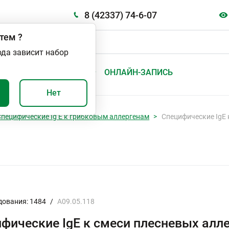
8 (42337) 74-6-07
тем
?
ода зависит набор
А
ВАЖНО И ПОЛЕЗНО
ОНЛАЙН-ЗАПИСЬ
Нет
Специфические Ig E к грибковым аллергенам
Специфические IgE 
дования: 1484
/
A09.05.118
фические IgE к смеси плесневых алл