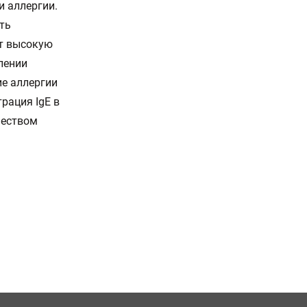
 аллергии.
ть
ет высокую
лении
ие аллергии
рация IgE в
чеством