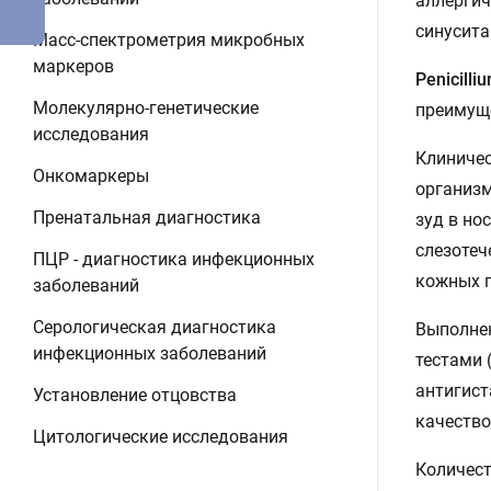
аллергич
синусита
Масс-спектрометрия микробных
маркеров
Penicill
Молекулярно-генетические
преимуще
исследования
Клиничес
Онкомаркеры
организм
Пренатальная диагностика
зуд в но
слезотеч
ПЦР - диагностика инфекционных
кожных п
заболеваний
Серологическая диагностика
Выполнен
инфекционных заболеваний
тестами 
антигист
Установление отцовства
качество
Цитологические исследования
Количест