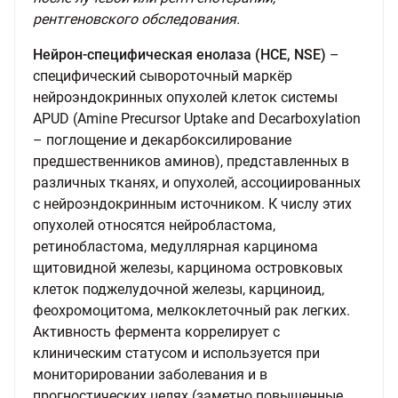
рентгеновского обследования.
Нейрон-специфическая енолаза (НСЕ, NSE)
–
специфический сывороточный маркёр
нейроэндокринных опухолей клеток системы
APUD (Amine Precursor Uptake and Decarboxylation
– поглощение и декарбоксилирование
предшественников аминов), представленных в
различных тканях, и опухолей, ассоциированных
с нейроэндокринным источником. К числу этих
опухолей относятся нейробластома,
ретинобластома, медуллярная карцинома
щитовидной железы, карцинома островковых
клеток поджелудочной железы, карциноид,
феохромоцитома, мелкоклеточный рак легких.
Активность фермента коррелирует с
клиническим статусом и используется при
мониторировании заболевания и в
прогностических целях (заметно повышенные