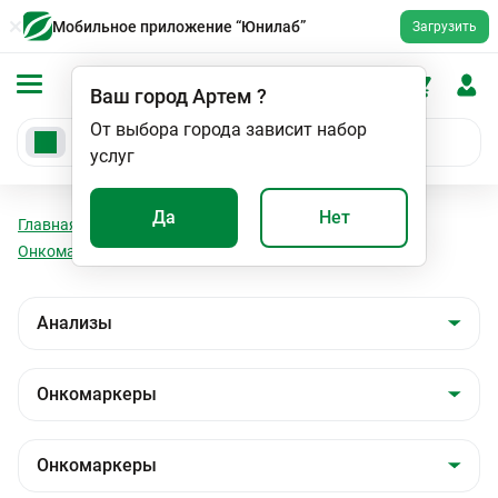
Мобильное приложение “Юнилаб”
Загрузить
Ваш город
Артем
?
От выбора города зависит набор
услуг
Да
Нет
Главная
Анализы
Анализы
Онкомаркеры
Онкомаркеры
Нейронспецифическая енолаза (NSE)