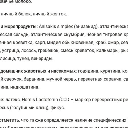
овечье молоко.
яичный белок, яичный желток.
 и морепродукты:
Anisakis simplex (анизакид), атлантическ
еская сельдь, атлантическая скумбрия, черная тигровая к
нная креветка, карп, мидия обыкновенная, краб, омар, се
, устрица, лосось, гребешок, смесь креветок, кальмары, ры
лисица, тунец, венериды.
 домашних животных и насекомых
: говядина, курятина, ко
 сверчок, баранина, мучной червь, перелетная саранча, с
ина, индюшатина.
ие:
латекс, Hom s Lactoferrin (CCD – маркер перекрестных ре
lexus (голубиный клещ), фикус.
отметить, что также определяется наличие специфических 