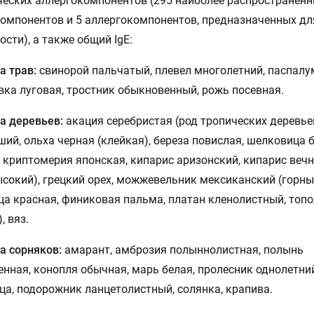
еских аллергокомпонентов (295 наиболее распространен
омпонентов и 5 аллергокомпонентов, предназначенных дл
ости), а также общий IgE:
 трав:
свинорой пальчатый, плевел многолетний, паспалу
ка луговая, тростник обыкновенный, рожь посевная.
 деревьев:
акация серебристая (род тропических деревьев
ий, ольха черная (клейкая), береза повислая, шелковица 
 криптомерия японская, кипарис аризонский, кипарис веч
ысокий), грецкий орех, можжевельник мексиканский (горны
а красная, финиковая пальма, платан кленолистный, топ
, вяз.
а сорняков:
амарант, амброзия полыннолистная, полынь
нная, конопля обычная, марь белая, пролесник однолетний
ца, подорожник ланцетолистный, солянка, крапива.