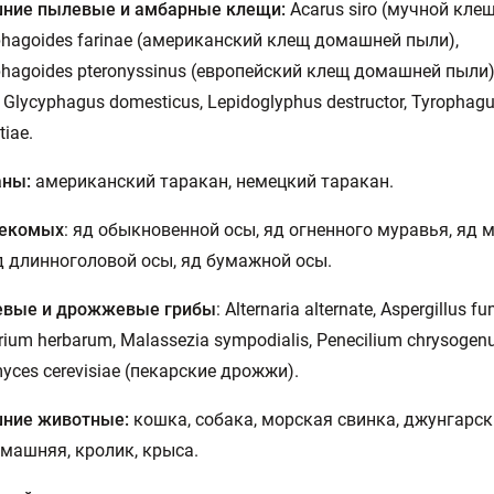
ние пылевые и амбарные клещи:
Acarus siro (мучной клещ
hagoides farinae (американский клещ домашней пыли),
hagoides pteronyssinus (европейский клещ домашней пыли)
s, Glycyphagus domesticus, Lepidoglyphus destructor, Tyrophag
tiae.
аны:
американский таракан, немецкий таракан.
секомых
: яд обыкновенной осы, яд огненного муравья, яд 
д длинноголовой осы, яд бумажной осы.
евые и дрожжевые грибы
: Alternaria alternate, Aspergillus f
rium herbarum, Malassezia sympodialis, Penecilium chrysogen
yces cerevisiae (пекарские дрожжи).
ние животные:
кошка, собака, морская свинка, джунгарск
ашняя, кролик, крыса.