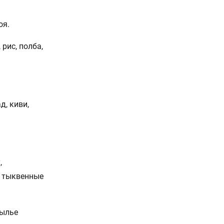
оя.
 рис, полба,
д, киви,
,
, тыквенные
былье