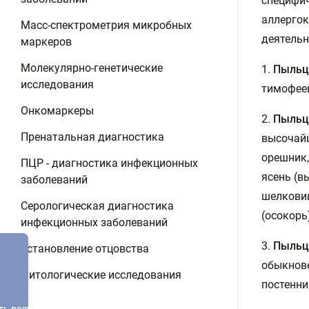
специфич
аллергок
Масс-спектрометрия микробных
деятельн
маркеров
Молекулярно-генетические
1.
Пыльца
исследования
тимофеев
Онкомаркеры
2.
Пыльца
Пренатальная диагностика
высочайш
орешник,
ПЦР - диагностика инфекционных
ясень (в
заболеваний
шелковиц
Серологическая диагностика
(осокорь)
инфекционных заболеваний
3.
Пыльц
Установление отцовства
обыкнове
Цитологические исследования
постенни
ть результатов