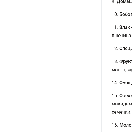
9.
Домаш
10.
Бобов
11.
Злаки
пшеница
12.
Спец
13.
Фрук
манго, м
14.
Овощ
15.
Орехи
макадами
семечки,
16.
Моло