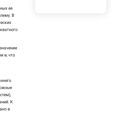
ных ее
лему. В
ческих
екватного
значение
и и, что
о
аннего
кожные
стем),
ний. К
ано в