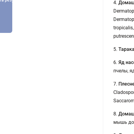
4.
Домаш
Dermatop
Dermatop
tropicali
putrescen
5.
Тарак
6.
Яд на
пчелы, я
7.
Плесн
Cladospo
Saccarom
8.
Домаш
мышь дом