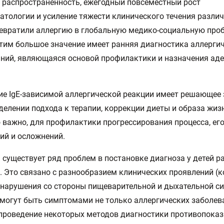
распространенность, ежегодный повсеместный рост
атологии и усиление тяжести клинического течения различ
евратили аллергию в глобальную медико-социальную проб
этим большое значение имеет ранняя диагностика аллерги
ний, являющаяся основой профилактики и назначения ад
е IgE-зависимой аллергической реакции имеет решающее 
делении подхода к терапии, коррекции диеты и образа жизн
 важно, для профилактики прогрессирования процесса, ег
ий и осложнений.
 существует ряд проблем в постановке диагноза у детей р
. Это связано с разнообразием клинических проявлений (
 нарушения со стороны пищеварительной и дыхательной си
могут быть симптомами не только аллергических заболева
проведение некоторых методов диагностики противопоказ