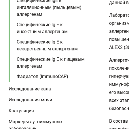
Специфические IgE к
данной в
ингаляционным (пыльцевым)
аллергенам
Лаборато
организ
Специфические Ig E к
аллерген
инсектным аллергенам
повышенн
Специфические Ig E к
ALEX2 (3
лекарственным аллергенам
Специфические Ig E к пищевым
Аллерго
аллергенам
поколени
гиперчув
Фадиатоп (ImmunoCAP)
иммуноф
Исследование кала
его высо
Исследования мочи
всех эта
безопасн
Коагуляция
В состав
Маркеры аутоиммунных
заболеваний