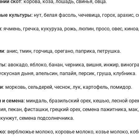
ний скот
: корова, коза, лошадь, свинья, овца.
ые культуры:
нут, белая фасоль, чечевица, горох, арахис, с
:
ячмень, гречка, кукуруза, рожь, люпин, просо, овес, киноа,
.
ии
: анис, тмин, горчица, орегано, паприка, петрушка.
ты:
авокадо, яблоко, банан, черника, вишня, инжир, виногра
ускусная дыня, апельсин, папайя, персик, груша, клубника.
и
: морковь, сельдерей, чеснок, лук, картофель, помидор.
 и семена:
миндаль, бразильский орех, кешью, лесной орех
я, пекан, фисташки, грецкий орех, семена пажитника, мак
 кунжут, семена подсолнечника.
ко:
верблюжье молоко, коровье молоко, козье молоко, ко