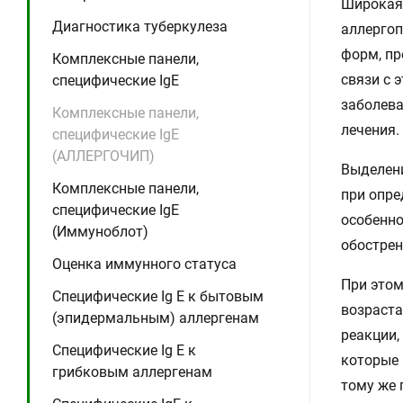
Широкая 
Диагностика туберкулеза
аллергоп
форм, пр
Комплексные панели,
связи с 
специфические IgE
заболева
Комплексные панели,
лечения.
специфические IgE
(АЛЛЕРГОЧИП)
Выделени
Комплексные панели,
при опре
специфические IgE
особенно
(Иммуноблот)
обострен
Оценка иммунного статуса
При этом
Специфические Ig E к бытовым
возраста
(эпидермальным) аллергенам
реакции,
Специфические Ig E к
которые 
грибковым аллергенам
тому же 