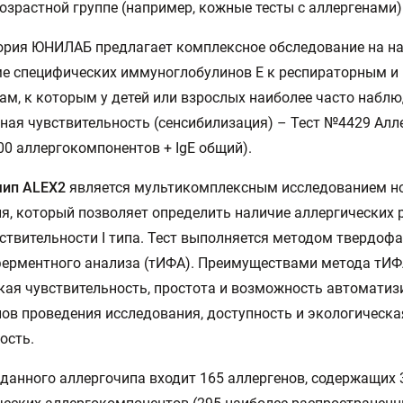
озрастной группе (например, кожные тесты с аллергенами)
рия ЮНИЛАБ предлагает комплексное обследование на на
ме специфических иммуноглобулинов Е к респираторным 
ам, к которым у детей или взрослых наиболее часто набл
ая чувствительность (сенсибилизация) – Тест №4429 Алл
00 аллергокомпонентов + IgE общий).
чип ALEX2
является мультикомплексным исследованием н
я, который позволяет определить наличие аллергических 
ствительности I типа. Тест выполняется методом твердоф
ерментного анализа (тИФА). Преимуществами метода тИФ
кая чувствительность, простота и возможность автомати
пов проведения исследования, доступность и экологическа
ость.
 данного аллергочипа входит 165 аллергенов, содержащих 