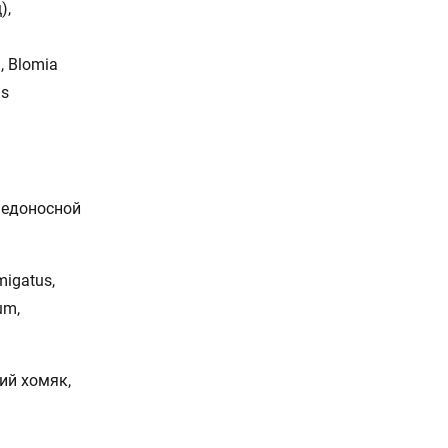
),
, Blomia
us
медоносной
umigatus,
um,
ий хомяк,