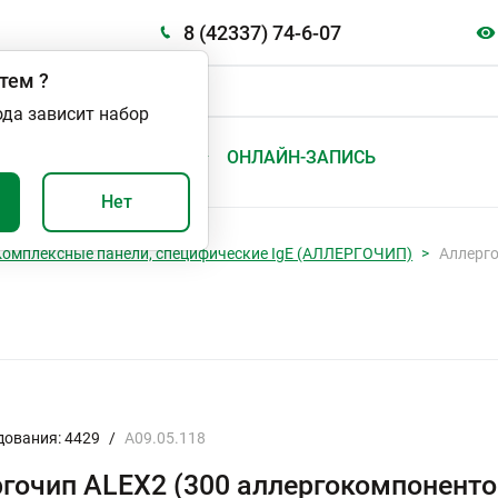
8 (42337) 74-6-07
тем
?
ода зависит набор
А
ВАЖНО И ПОЛЕЗНО
ОНЛАЙН-ЗАПИСЬ
Нет
Комплексные панели, специфические IgE (АЛЛЕРГОЧИП)
Аллерго
дования: 4429
/
A09.05.118
гочип ALEX2 (300 аллергокомпонентов