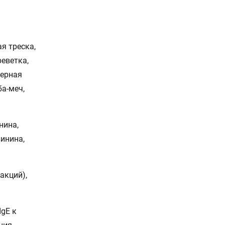
ая треска,
реветка,
верная
ба-меч,
нина,
винина,
акций),
IgE к