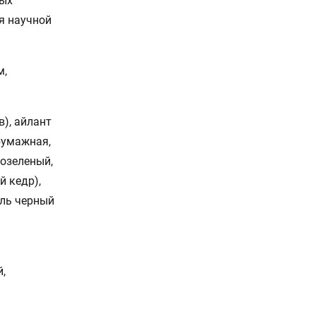
ных
я научной
м,
), айлант
бумажная,
нозеленый,
й кедр),
оль черный
,