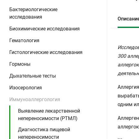
Бактериологические
исследования
Описани
Биохимические исследования
Гематология
Исследов
Гистологические исследования
300 алле
Гормоны
аллергок
деятельн
Дыхательные тесты
Аллергия
Изосерология
вырабаты
Иммуноаллергология
одним ил
Выявление лекарственной
Аллерген
непереносимости (РТМЛ)
аллерго
Диагностика пищевой
непереносимости