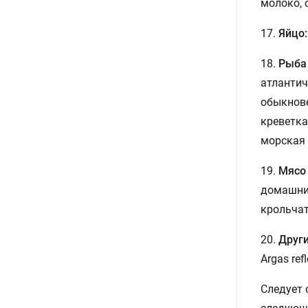
молоко, 
17.
Яйцо:
18.
Рыба
атлантич
обыкнове
креветка
морская 
19.
Мясо
домашний
крольчат
20.
Друг
Argas ref
Следует 