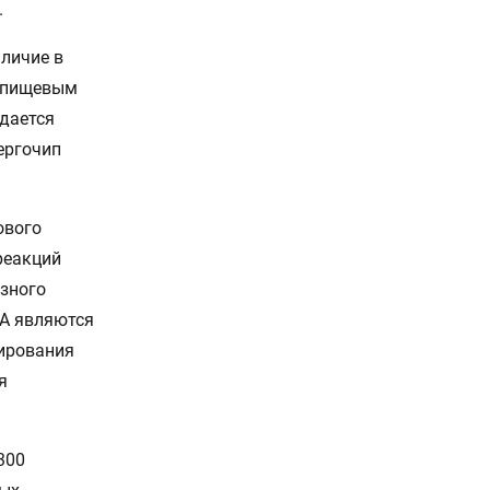
.
личие в
и пищевым
юдается
ергочип
ового
реакций
азного
А являются
зирования
я
300