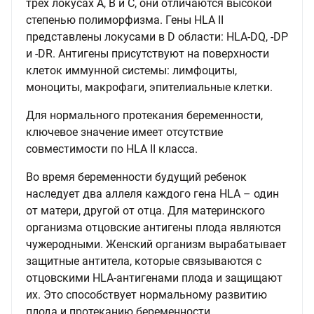
трех локусах А, В и С, они отличаются высокой
степенью полиморфизма. Гены HLA II
представлены локусами в D области: HLA-DQ, -DP
и -DR. Антигены присутствуют на поверхности
клеток иммунной системы: лимфоциты,
моноциты, макрофаги, эпителиальные клетки.
Для нормального протекания беременности,
ключевое значение имеет отсутствие
совместимости по HLA II класса.
Во время беременности будущий ребенок
наследует два аллеля каждого гена HLA – один
от матери, другой от отца. Для материнского
организма отцовские антигены плода являются
чужеродными. Женский организм вырабатывает
защитные антитела, которые связываются с
отцовскими HLA-антигенами плода и защищают
их. Это способствует нормальному развитию
плода и протеканию беременности.