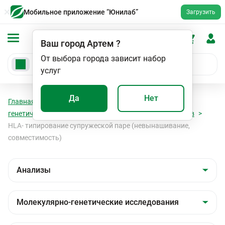
Мобильное приложение “Юнилаб”
Загрузить
Ваш город
Артем
?
От выбора города зависит набор
услуг
Да
Нет
Главная
Анализы
Анализы
Молекулярно-
генетические исследования
HLA - типирование генов
HLA- типирование супружеской паре (невынашивание,
совместимость)