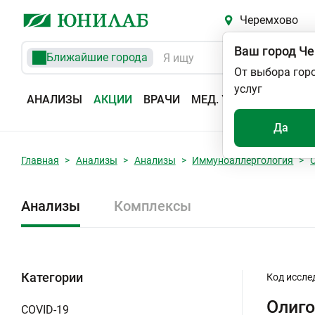
Черемхово
Ваш город
Че
Ближайшие города
От выбора гор
услуг
АНАЛИЗЫ
АКЦИИ
ВРАЧИ
МЕД. УСЛУГИ
АДРЕС
Да
Главная
Анализы
Анализы
Иммуноаллергология
Анализы
Комплексы
Категории
Код иссле
Олиго
COVID-19