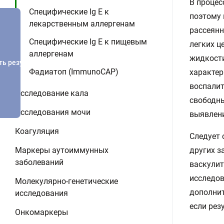
В процес
Специфические Ig E к
поэтому 
лекарственным аллергенам
рассеянн
Специфические Ig E к пищевым
легких ц
аллергенам
жидкости
ть результатов
Фадиатоп (ImmunoCAP)
характе
воспалит
Исследование кала
свободны
Исследования мочи
выявлени
Коагуляция
Следует 
Маркеры аутоиммунных
других з
заболеваний
васкулит
исследов
Молекулярно-генетические
дополнит
исследования
если рез
Онкомаркеры