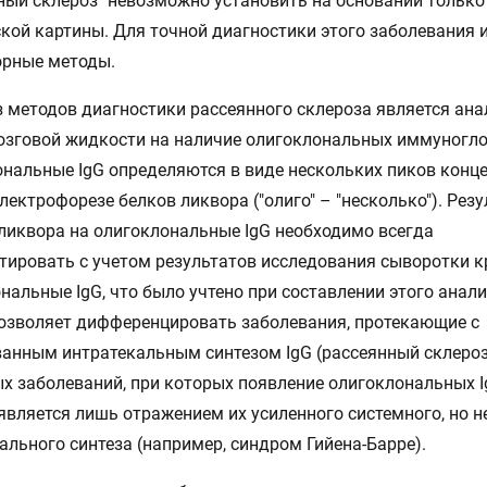
ный склероз" невозможно установить на основании только
кой картины. Для точной диагностики этого заболевания 
орные методы.
 методов диагностики рассеянного склероза является ана
зговой жидкости на наличие олигоклональных иммуногло
нальные IgG определяются в виде нескольких пиков конц
электрофорезе белков ликвора ("олиго" – "несколько"). Рез
ликвора на олигоклональные IgG необходимо всегда
тировать с учетом результатов исследования сыворотки к
нальные IgG, что было учтено при составлении этого анали
озволяет дифференцировать заболевания, протекающие с
анным интратекальным синтезом IgG (рассеянный склероз)
х заболеваний, при которых появление олигоклональных I
является лишь отражением их усиленного системного, но н
ального синтеза (например, синдром Гийена-Барре).