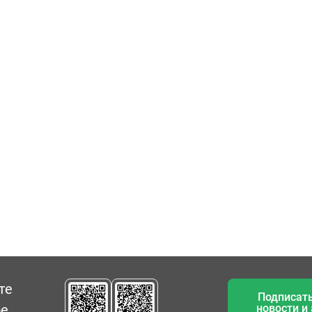
те
Подписать
ое
новости и