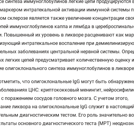
се синтеза иммуноглобулинов легкие цепи продуцируются в
маркером интратекальной активации иммунной системы п
ом склерозе является также увеличение концентрации св
епей иммуноглобулинов каппа и лямбда в цереброспиналь
. Повышенный их уровень в ликворе расценивают как мар
ризующий интратекальное воспаление при демиелинизиру
ельных заболеваниях центральной нервной системы. Опре
х легких цепей предусматривает количественную оценку 
е олигоклонального синтеза иммуноглобулинов в ликворе
отметить, что олигоклональные IgG могут быть обнаружен
аболеваниях ЦНС: криптококковый менингит, нейросифили
 с поражением сосудов головного мозга. С учетом этого,
ание ликвора на олигоклональные IgG служит в настоящи
ельным диагностическим тестом. Его роль значительно во
ультаты основного диагностического теста (МРТ) неоднозн