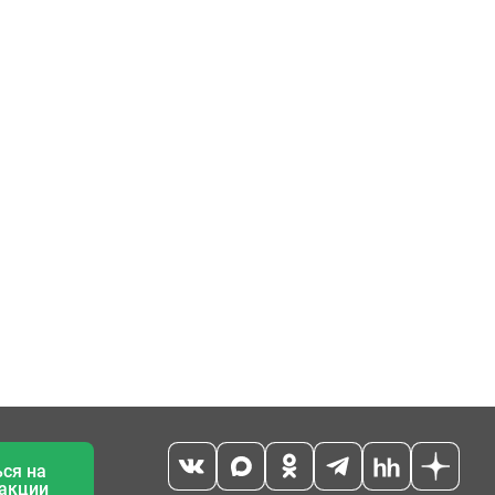
ся на
 акции