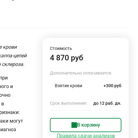
е крови
Стоимость
каппа-цепей
4 870 руб
 склероза.
Дополнительно оплачивается:
при
Взятие крови
+300 руб
ого и
точно
 в
Срок выполнения:
до 12 раб. дн.
ризнаки:
наки могут
В корзину
диагноз
Правила сдачи анализов