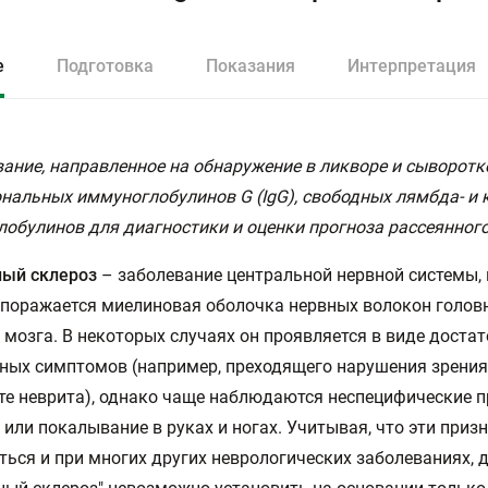
е
Подготовка
Показания
Интерпретация
ание, направленное на обнаружение в ликворе и сыворотк
нальных иммуноглобулинов G (IgG), свободных лямбда- и 
обулинов для диагностики и оценки прогноза рассеянного
ный склероз
– заболевание центральной нервной системы, 
поражается миелиновая оболочка нервных волокон головн
 мозга. В некоторых случаях он проявляется в виде доста
ных симптомов (например, преходящего нарушения зрения
те неврита), однако чаще наблюдаются неспецифические п
 или покалывание в руках и ногах. Учитывая, что эти приз
ься и при многих других неврологических заболеваниях, 