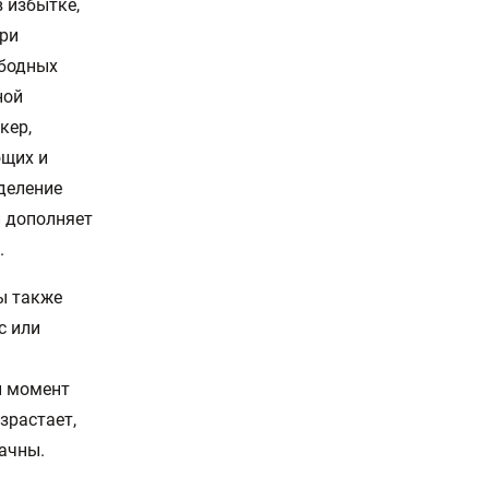
 избытке,
ри
ободных
ной
кер,
ющих и
деление
и дополняет
.
ы также
с или
й момент
зрастает,
ачны.