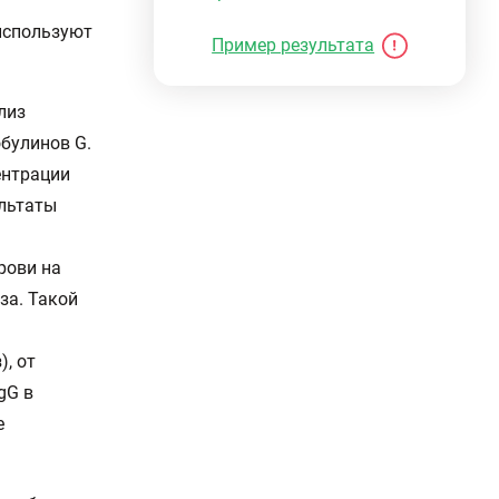
используют
Пример результата
лиз
булинов G.
ентрации
ультаты
рови на
за. Такой
, от
gG в
е