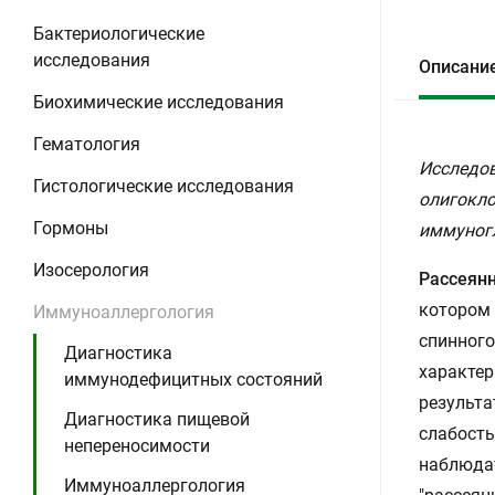
Бактериологические
исследования
Описани
Биохимические исследования
Гематология
Исследов
Гистологические исследования
олигокло
Гормоны
иммуногл
Изосерология
Рассеян
котором 
Иммуноаллергология
спинного
Диагностика
характер
иммунодефицитных состояний
результа
Диагностика пищевой
слабость
непереносимости
наблюдат
Иммуноаллергология