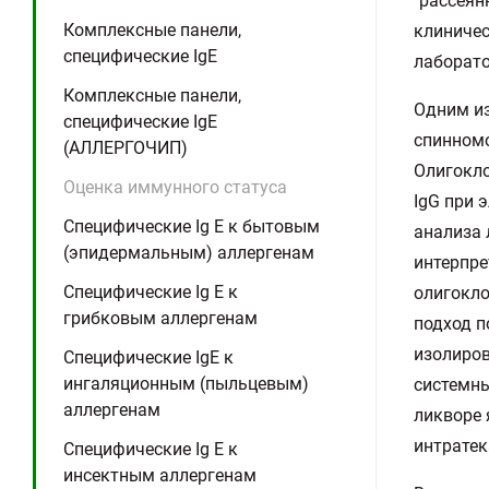
"рассеян
Комплексные панели,
клиничес
специфические IgE
лаборат
Комплексные панели,
Одним из
специфические IgE
спинномо
(АЛЛЕРГОЧИП)
Олигокло
Оценка иммунного статуса
IgG при 
Специфические Ig E к бытовым
анализа 
(эпидермальным) аллергенам
интерпре
Специфические Ig E к
олигокло
грибковым аллергенам
подход п
изолиров
Специфические IgE к
ингаляционным (пыльцевым)
системны
аллергенам
ликворе 
интратек
Специфические Ig E к
инсектным аллергенам