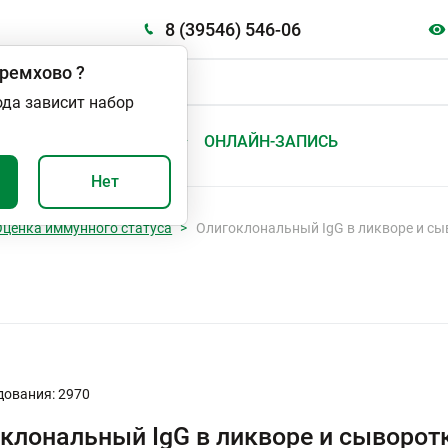
8 (39546) 546-06
ремхово
?
ода зависит набор
А
ВАЖНО И ПОЛЕЗНО
ОНЛАЙН-ЗАПИСЬ
Нет
Оценка иммунного статуса
Олигоклональный IgG в ликворе и сы
дования: 2970
клональный IgG в ликворе и сыворот