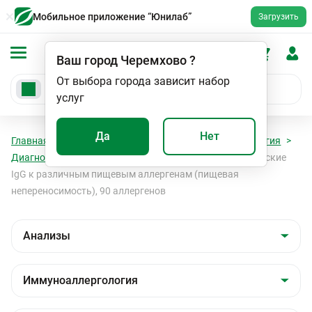
Мобильное приложение “Юнилаб”
Загрузить
Ваш город
Черемхово
?
От выбора города зависит набор
услуг
Да
Нет
Главная
Анализы
Анализы
Иммуноаллергология
Диагностика пищевой непереносимости
Специфические
IgG к различным пищевым аллергенам (пищевая
непереносимость), 90 аллергенов