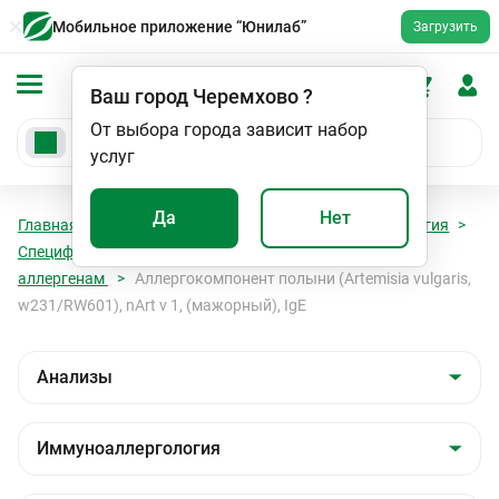
Мобильное приложение “Юнилаб”
Загрузить
Ваш город
Черемхово
?
От выбора города зависит набор
услуг
Да
Нет
Главная
Анализы
Анализы
Иммуноаллергология
Специфические IgE к ингаляционным (пыльцевым)
аллергенам
Аллергокомпонент полыни (Artemisia vulgaris,
w231/RW601), nArt v 1, (мажорный), IgE