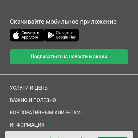
Скачивайте мобильное приложение
Подписаться на новости и акции
УСЛУГИ И ЦЕНЫ
Анализы
ВАЖНО И ПОЛЕЗНО
Комплексы
Документы для заключения договора
КОРПОРАТИВНЫМ КЛИЕНТАМ
УЗИ
Система скидок
Медицинским организациям
ИНФОРМАЦИЯ
ЭКГ/Холтер/СМАД
Подарочные сертификаты
Прочим организациям
О Компании