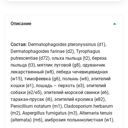
Описание
Состав:
Dermatophagoides pteronyssinus (d1),
Dermatophagoides farinae (d2), Tyrophagus
putrescentiae (d72), ольха пыльца (t2), береза
пыльца (t3), мятлик луговой (g8), одуванчик
лекарственный (w8), лебеда чечевицевидная
(w15), тимофеевка (g6), полынь (w6), эпителий
кошки (e1), лошадь – перхоть (e3), эпителий
собаки (e2/e5), эпителий морской свинки (e6),
таракан-прусак (i6), эпителий кролика (e82),
Рenicillium notatum (m1), Cladosporium herbarum
(m2), Aspergillus fumigatus (m3), Alternaria tenuis
(alternata) (m6), амброзия полыннолистная (w1).