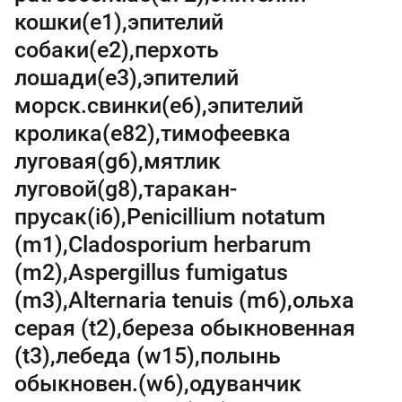
кошки(e1),эпителий
собаки(e2),перхоть
лошади(e3),эпителий
морск.свинки(e6),эпителий
кролика(e82),тимофеевка
луговая(g6),мятлик
луговой(g8),таракан-
прусак(i6),Penicillium notatum
(m1),Cladosporium herbarum
(m2),Aspergillus fumigatus
(m3),Alternaria tenuis (m6),ольха
серая (t2),береза обыкновенная
(t3),лебеда (w15),полынь
обыкновен.(w6),одуванчик