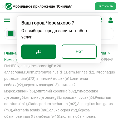
Мобильное приложение “Юнилаб”
Загрузить
Ваш город
Черемхово
?
От выбора города зависит набор
услуг
Да
Нет
Главная
Анализы
Анализы
Иммуноаллергология
Комплексные панели, специфические IgE
РЕСПИРАТОРНАЯ
ПАНЕЛЬ, специфические IgE к 20
аллергенам:Derm.рteronyssinus(d1),Derm.farinae(d2),Tyrophagus
putrescentiae(d72),эпителий кошки(e1),эпителий
собаки(e2),перхоть лошади(e3),эпителий
морск.свинки(e6),эпителий кролика(e82),тимофеевка
луговая(g6),мятлик луговой(g8),таракан-прусак(i6),Penicillium
notatum (m1),Cladosporium herbarum (m2),Aspergillus fumigatus
(m3),Alternaria tenuis (m6),ольха серая (t2),береза
обыкновенная (t3),лебеда (w15),полынь обыкновен.