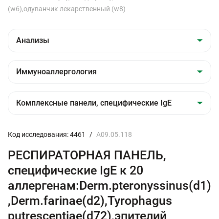
(w6),одуванчик лекарственный (w8)
Код исследования: 4461
/
A09.05.118
РЕСПИРАТОРНАЯ ПАНЕЛЬ,
специфические IgE к 20
аллергенам:Derm.рteronyssinus(d1)
,Derm.farinae(d2),Tyrophagus
putrescentiae(d72),эпителий