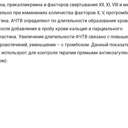
на, прекалликреина и факторов свертывания XII, XI, VIII и м
ельно при изменениях количества факторов X, V, протромб
ена. АЧТВ определяют по длительности образования кров
после добавления в пробу крови кальция и парциального
астина. Увеличение длительности АЧТВ связано с повыш
ровотечений, уменьшение – с тромбозом. Данный показат
 используют для контроля терапии прямыми антикоагуля
ом).