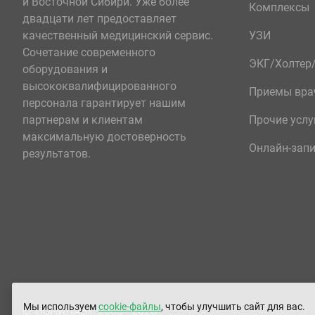
и Восточной Сибири. Уже более
Комплексы
двадцати лет предоставляет
качественный медицинский сервис.
УЗИ
Сочетание современного
ЭКГ/Холте
оборудования и
высококвалифицированного
Приемы вра
персонала гарантирует нашим
партнерам и клиентам
Прочие услу
максимальную достоверность
Онлайн-зап
результатов.
Мы используем
cookie-файлы
, чтобы улучшить сайт для вас.
© «ЮНИЛАБ», 2003 - 2026