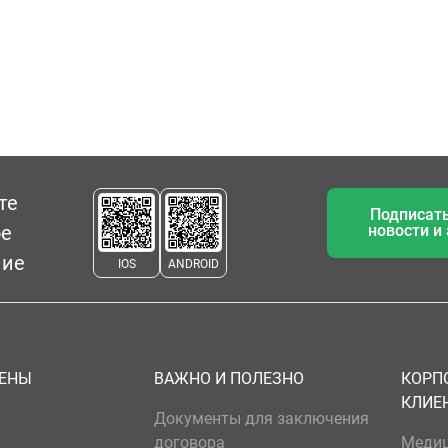
те
Подписать
ое
новости и
ние
IOS
ANDROID
ЦЕНЫ
ВАЖНО И ПОЛЕЗНО
КОРП
КЛИЕ
Документы для заключения
договора
Меди