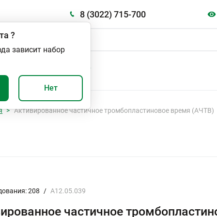
8 (3022) 715-700
та
?
ода зависит набор
А
ВАЖНО И ПОЛЕЗНО
Нет
я
Активированное частичное тромбопластиновое время (АЧТВ)
дования: 208
/
A12.05.039
ированное частичное тромбопластин