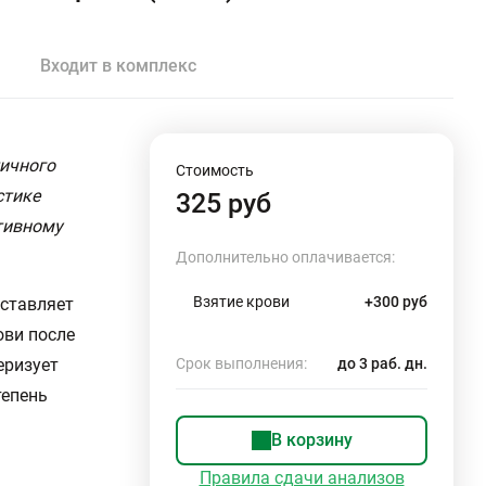
Входит в комплекс
тичного
Стоимость
стике
325 руб
тивному
Дополнительно оплачивается:
Взятие крови
+300 руб
ставляет
ови после
еризует
Срок выполнения:
до 3 раб. дн.
тепень
В корзину
Правила сдачи анализов