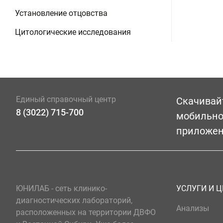
Установление отцовства
Цитологические исследования
Единый справочный центр
Скачивай
8 (3022) 715-700
мобильн
приложе
ЮНИЛАБ - сеть клинико-
УСЛУГИ И 
диагностических лабораторий,
Анализы
расположенных на территории ДВФО