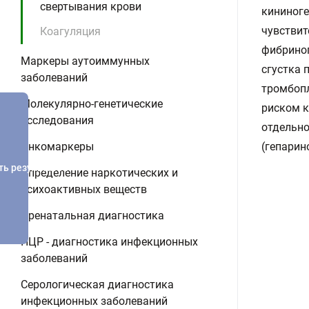
свертывания крови
кининоге
чувствит
Коагуляция
фибриног
Маркеры аутоиммунных
сгустка 
заболеваний
тромбопл
Молекулярно-генетические
риском к
исследования
отдельно
Онкомаркеры
(гепарин
ть результатов
Определение наркотических и
психоактивных веществ
Пренатальная диагностика
ПЦР - диагностика инфекционных
заболеваний
Серологическая диагностика
инфекционных заболеваний