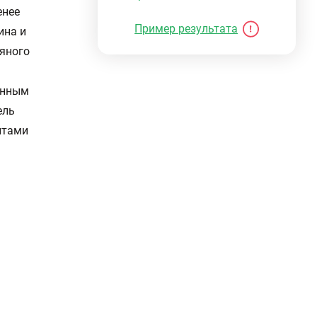
енее
Пример результата
ина и
яного
енным
ель
нтами