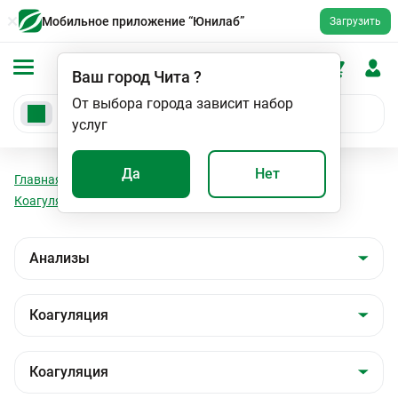
Мобильное приложение “Юнилаб”
Загрузить
Ваш город
Чита
?
От выбора города зависит набор
услуг
Да
Нет
Главная
Анализы
Анализы
Коагуляция
Коагуляция
Д-димер