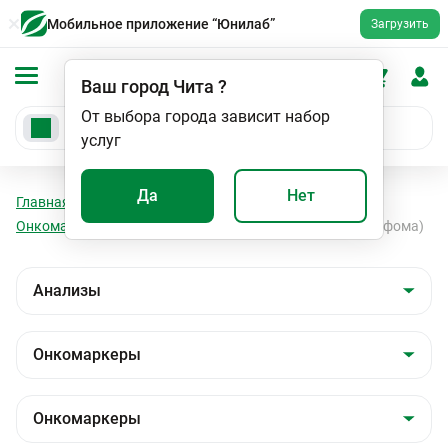
Мобильное приложение “Юнилаб”
Загрузить
Ваш город
Чита
?
От выбора города зависит набор
услуг
Да
Нет
Главная
Анализы
Анализы
Онкомаркеры
Онкомаркеры
Бета-2-микроглобулин (миелома, лимфома)