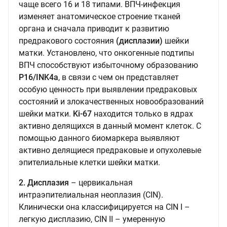
чаще всего 16 и 18 типами. ВПЧ-инфекция
изменяет анатомическое строение тканей
органа и сначала приводит к развитию
предракового состояния
(дисплазии)
шейки
матки. Установлено, что онкогенные подтипы
ВПЧ способствуют избыточному образованию
P16/INK4a
, в связи с чем он представляет
особую ценность при выявлении предраковых
состояний и злокачественных новообразований
шейки матки.
Ki-67
находится только в ядрах
активно делящихся в данный момент клеток. С
помощью данного биомаркера выявляют
активно делящиеся предраковые и опухолевые
эпителиальные клетки шейки матки.
2. Дисплазия
– цервикальная
интраэпителиальная неоплазия (CIN).
Клинически она классифицируется на CIN I –
легкую дисплазию, CIN II – умеренную