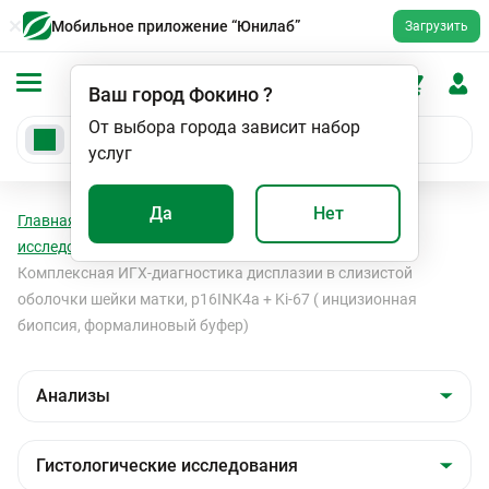
Мобильное приложение “Юнилаб”
Загрузить
Ваш город
Фокино
?
От выбора города зависит набор
услуг
Да
Нет
Главная
Анализы
Анализы
Гистологические
исследования
Гистологические исследования
Комплексная ИГХ-диагностика дисплазии в слизистой
оболочки шейки матки, p16INK4a + Ki-67 ( инцизионная
биопсия, формалиновый буфер)