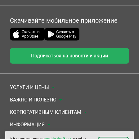
Скачивайте мобильное приложение
Подписаться на новости и акции
УСЛУГИ И ЦЕНЫ
Анализы
ВАЖНО И ПОЛЕЗНО
Комплексы
Документы для заключения договора
КОРПОРАТИВНЫМ КЛИЕНТАМ
УЗИ
Система скидок
Медицинским организациям
ИНФОРМАЦИЯ
ЭКГ/Холтер/СМАД
Подарочные сертификаты
Прочим организациям
О Компании