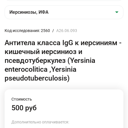
Код исследования: 2560
/
A26.06.093
Антитела класса IgG к иерсиниям -
кишечный иерсиниоз и
псевдотуберкулез (Yersinia
enterocolitica ,Yersinia
pseudotuberculosis)
Стоимость
500 руб
Дополнительно оплачивается: