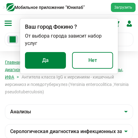
Мобильное приложение “Юнилаб”
Загрузить
Ваш город
Фокино
?
От выбора города зависит набор
услуг
Да
Нет
Главная
Анализы
Анализы
Серологическая
диагностика инфекционных заболеваний
Иерсиниозы,
ИФА
Антитела класса IgG к иерсиниям - кишечный
иерсиниоз и псевдотуберкулез (Yersinia enterocolitica ,Yersinia
pseudotuberculosis)