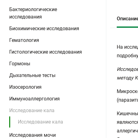
Бактериологические
исследования
Описани
Биохимические исследования
Гематология
На иссле
Гистологические исследования
подробну
Гормоны
Исследов
Дыхательные тесты
методу К
Изосерология
Микроско
Иммуноаллергология
(паразит
Исследование кала
Кишечные
Исследование кала
являются
аллергич
Исследования мочи