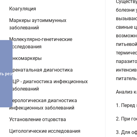
Существу
Коагуляция
болезни 
вызывают
Маркеры аутоиммунных
свиные ц
заболеваний
возможно
Молекулярно-генетические
питьевой
исследования
термичес
Онкомаркеры
паразито
Пренатальная диагностика
интенсив
ть результатов
питатель
ПЦР - диагностика инфекционных
заболеваний
Анализ к
Серологическая диагностика
1. Перед
инфекционных заболеваний
2. При г
Установление отцовства
Цитологические исследования
3. Для о