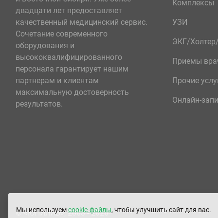
Комплексы
двадцати лет предоставляет
качественный медицинский сервис.
УЗИ
Сочетание современного
ЭКГ/Холте
оборудования и
высококвалифицированного
Приемы вра
персонала гарантирует нашим
партнерам и клиентам
Прочие услу
максимальную достоверность
Онлайн-зап
результатов.
Мы используем
cookie-файлы
, чтобы улучшить сайт для вас.
© «ЮНИЛАБ», 2003 - 2026