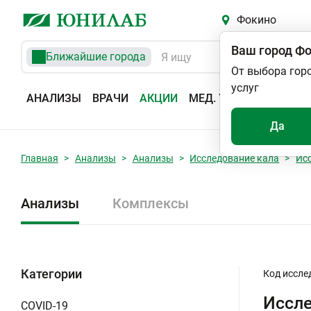
Фокино
Ваш город
Фо
Ближайшие города
От выбора гор
услуг
АНАЛИЗЫ
ВРАЧИ
АКЦИИ
МЕД. УСЛУГИ
АДРЕС
Да
Главная
Анализы
Анализы
Исследование кала
Ис
Анализы
Комплексы
Категории
Код иссле
Иссле
COVID-19