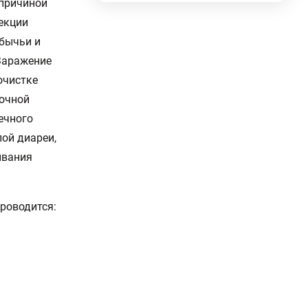
 причиной
екции
 бычьи и
 Заражение
очистке
точной
ечного
ой диареи,
ывания
роводится: