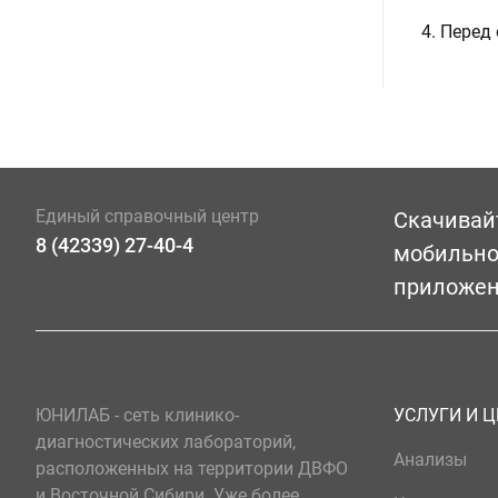
4. Перед
Единый справочный центр
Скачивай
8 (42339) 27-40-4
мобильн
приложе
ЮНИЛАБ - сеть клинико-
УСЛУГИ И 
диагностических лабораторий,
Анализы
расположенных на территории ДВФО
и Восточной Сибири. Уже более