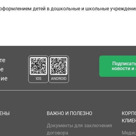
 оформлением детей в дошкольные и школьные учреждени
те
Подписать
ое
новости и
ние
IOS
ANDROID
ЦЕНЫ
ВАЖНО И ПОЛЕЗНО
КОРП
КЛИЕ
Документы для заключения
договора
Меди