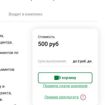
Входит в комплекс
а,
Стоимость
центра.
500 руб
ьминтов по
Срок выполнения:
до 3 раб. дн.
льминтов
В корзину
Правила сдачи анализов
у и
ракта,
Пример результата
в.