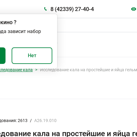
8 (42339) 27-40-4
кино
?
ода зависит набор
А
ВАЖНО И ПОЛЕЗНО
Нет
следование кала
Исследование кала на простейшие и яйца гельм
дования: 2613
/
A26.19.010
дование кала на простейшие и яйца г