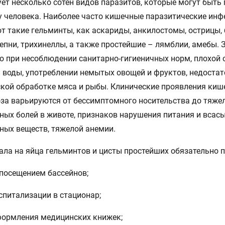
ет несколько сотен видов паразитов, которые могут быть
у человека. Наиболее часто кишечные паразитические инф
 такие гельминты, как аскариды, анкилостомы, острицы,
епни, трихинеллы, а также простейшие – лямблии, амебы.
 при несоблюдении санитарно-гигиеничных норм, плохой 
 воды, употреблении немытых овощей и фруктов, недоста
кой обработке мяса и рыбы. Клинические проявления киш
за варьируются от бессимптомного носительства до тяжел
ных болей в животе, признаков нарушения питания и всас
ных веществ, тяжелой анемии.
ала на яйца гельминтов и цисты простейших обязательно п
 посещением бассейнов;
оспитализации в стационар;
формления медицинских книжек;