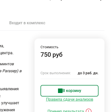
Входит в комплекс
а,
Стоимость
центра.
750 руб
ьминтов
 Parasep) в
Срок выполнения:
до 3 раб. дн.
выявления
В корзину
с
Правила сдачи анализов
о улучшает
аружения
Пример результата