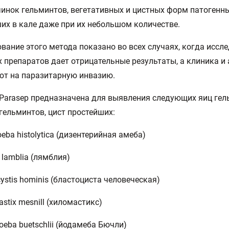
чинок гельминтов, вегетативных и цистных форм патогенн
их в кале даже при их небольшом количестве.
вание этого метода показано во всех случаях, когда иссл
 препаратов дает отрицательные результаты, а клиника и
ют на паразитарную инвазию.
Parasep предназначена для выявления следующих яиц гел
гельминтов, цист простейших:
oeba histolytica (дизентерийная амеба)
a lamblia (лямблия)
cystis hominis (бластоциста человеческая)
astix mesnill (хиломастикс)
oeba buеtsсhlii (йодамеба Бючли)