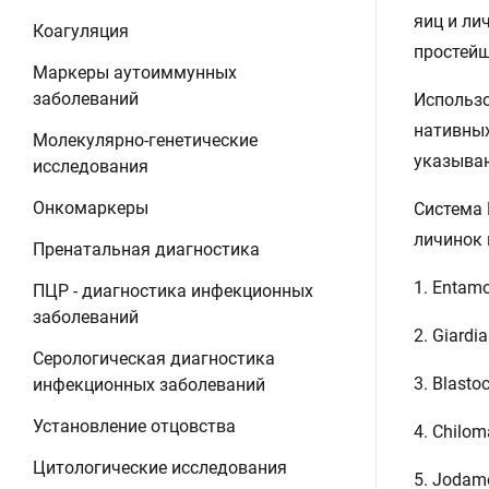
яиц и ли
Коагуляция
простейш
Маркеры аутоиммунных
заболеваний
Использо
нативных
Молекулярно-генетические
указыва
исследования
Онкомаркеры
Система 
личинок 
Пренатальная диагностика
1. Entam
ПЦР - диагностика инфекционных
заболеваний
2. Giardi
Серологическая диагностика
3. Blasto
инфекционных заболеваний
Установление отцовства
4. Chilom
Цитологические исследования
5. Jodam