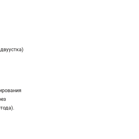
 двуустка)
рирования
рез
тода).