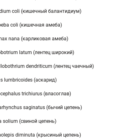
tidium coli (кишечный балантидиум)
oeba coli (кишечная амеба)
imax nanа (карликовая амеба)
lobotrium latum (лентец широкий)
llobothrium dendriticum (лентец чаечный)
is lumbricoides (аскарид)
ocephalus trichiurus (власоглав)
iarhynchus saginatus (бычий цепень)
a solium (свиной цепень)
nolepis diminuta (крысиный цепень)