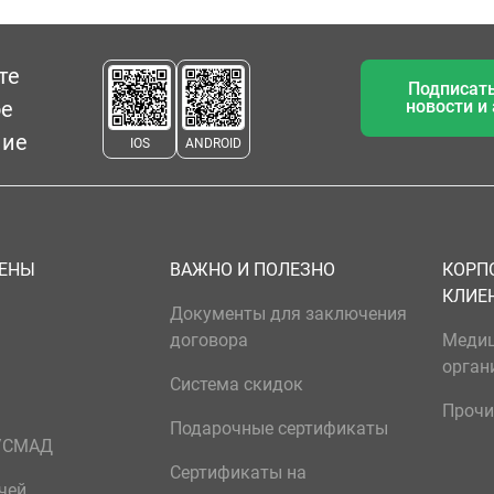
те
Подписать
ое
новости и
ние
IOS
ANDROID
ЦЕНЫ
ВАЖНО И ПОЛЕЗНО
КОРП
КЛИЕ
Документы для заключения
договора
Меди
орган
Система скидок
Прочи
Подарочные сертификаты
р/СМАД
Сертификаты на
чей