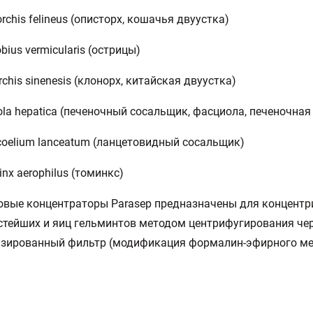
orchis felineus (описторх, кошачья двуустка)
obius vermicularis (острицы)
rchis sinenesis (клонорх, китайская двуустка)
iola hepatica (печеночный сосальщик, фасциола, печеночная
ocoelium lanceatum (ланцетовидный сосальщик)
inx aerophilus (томинкс)
вые концентраторы Parasep предназначены для концент
стейших и яиц гельминтов методом центрифугирования че
изированный фильтр (модификация формалин-эфирного ме