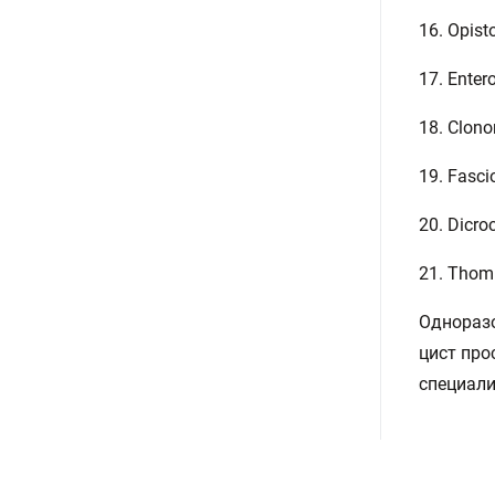
16. Opist
17. Enter
18. Clono
19. Fasc
20. Dicr
21. Thom
Одноразо
цист про
специал