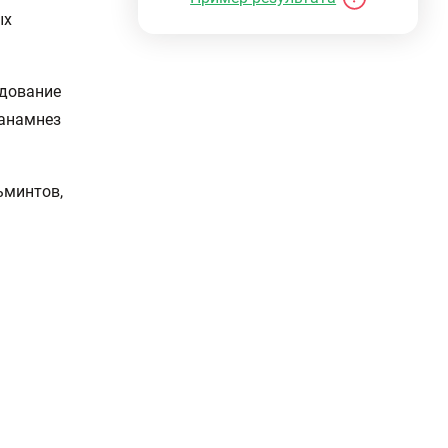
ых
едование
 анамнез
ьминтов,