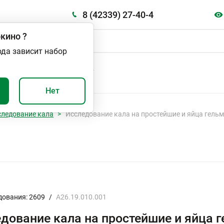
8 (42339) 27-40-4
кино
?
ода зависит набор
А
ВАЖНО И ПОЛЕЗНО
Нет
следование кала
Исследование кала на простейшие и яйца гель
дования: 2609
/
A26.19.010.001
дование кала на простейшие и яйца 