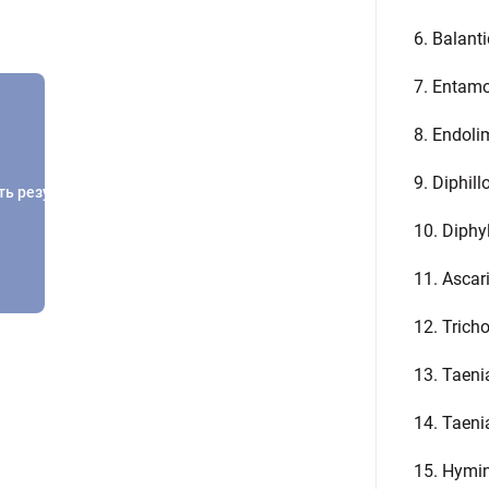
6. Balan
7. Entam
8. Endol
9. Diphil
ть результатов
10. Diphy
11. Ascar
12. Trich
13. Taen
14. Taeni
15. Hymi