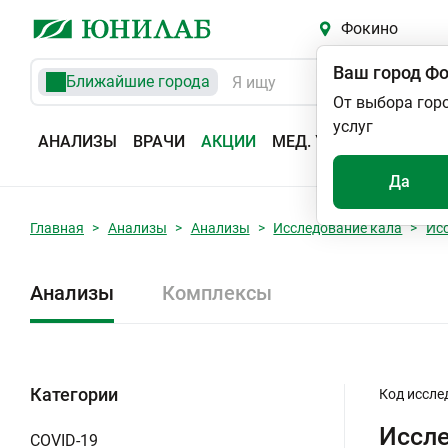
Фокино
Ваш город
Фо
Ближайшие города
От выбора гор
услуг
АНАЛИЗЫ
ВРАЧИ
АКЦИИ
МЕД. УСЛУГИ
АДРЕС
Да
Главная
Анализы
Анализы
Исследование кала
Ис
Анализы
Комплексы
Категории
Код иссле
Иссле
COVID-19