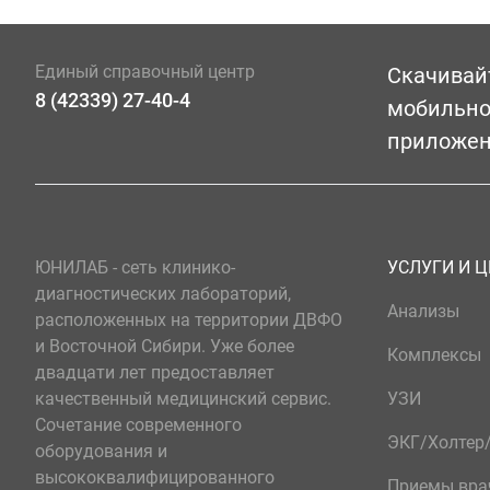
Единый справочный центр
Скачивай
8 (42339) 27-40-4
мобильн
приложе
ЮНИЛАБ - сеть клинико-
УСЛУГИ И 
диагностических лабораторий,
Анализы
расположенных на территории ДВФО
и Восточной Сибири. Уже более
Комплексы
двадцати лет предоставляет
качественный медицинский сервис.
УЗИ
Сочетание современного
ЭКГ/Холте
оборудования и
высококвалифицированного
Приемы вра