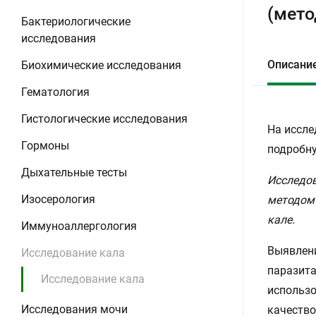
(мето
Бактериологические
исследования
Описани
Биохимические исследования
Гематология
Гистологические исследования
На иссле
Гормоны
подробну
Дыхательные тесты
Исследов
Изосерология
методом 
кале.
Иммуноаллергология
Выявлени
Исследование кала
паразита
Исследование кала
использо
Исследования мочи
качество