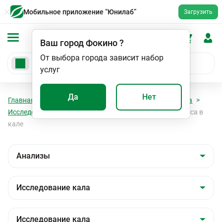
Мобильное приложение “Юнилаб”
Загрузить
Ваш город
Фокино
?
От выбора города зависит набор
услуг
Да
Нет
Главная
Анализы
Анализы
Исследование кала
Исследование кала
Определение антигена норовируса в
кале