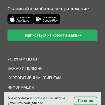
Скачивайте мобильное приложение
Подписаться на новости и акции
УСЛУГИ И ЦЕНЫ
Анализы
ВАЖНО И ПОЛЕЗНО
Комплексы
Документы для заключения договора
КОРПОРАТИВНЫМ КЛИЕНТАМ
УЗИ
Система скидок
Медицинским организациям
ИНФОРМАЦИЯ
ЭКГ/Холтер/СМАД
Подарочные сертификаты
Прочим организациям
О Компании
Мы используем
cookie-файлы
, чтобы
© «ЮНИЛАБ», 2003 - 2026
Понятно
улучшить сайт для вас.