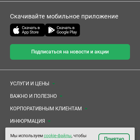
Скачивайте мобильное приложение
Подписаться на новости и акции
УСЛУГИ И ЦЕНЫ
Анализы
ВАЖНО И ПОЛЕЗНО
Комплексы
Документы для заключения договора
КОРПОРАТИВНЫМ КЛИЕНТАМ
УЗИ
Система скидок
Медицинским организациям
ИНФОРМАЦИЯ
ЭКГ/Холтер/СМАД
Подарочные сертификаты
Прочим организациям
О Компании
Мы используем
cookie-файлы
, чтобы
© «ЮНИЛАБ», 2003 - 2026
Понятно