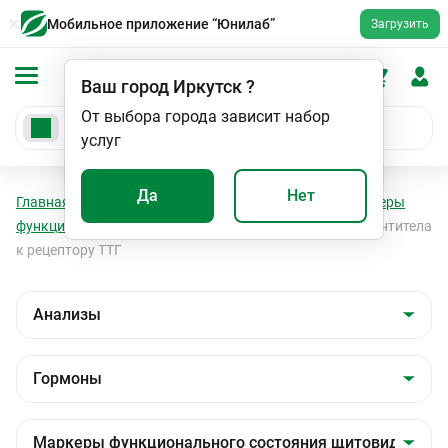
Мобильное приложение “Юнилаб”
Загрузить
Ваш город
Иркутск
?
От выбора города зависит набор
услуг
Да
Нет
Главная
Анализы
Анализы
Гормоны
Маркеры
функционального состояния щитовидной железы
Антитела
к рецептору ТТГ