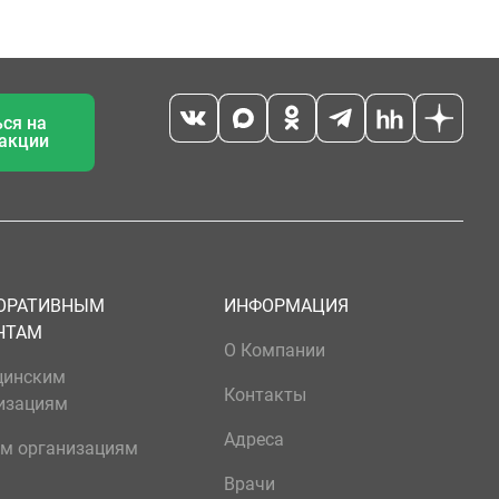
ся на
 акции
ОРАТИВНЫМ
ИНФОРМАЦИЯ
НТАМ
О Компании
цинским
Контакты
изациям
Адреса
м организациям
Врачи