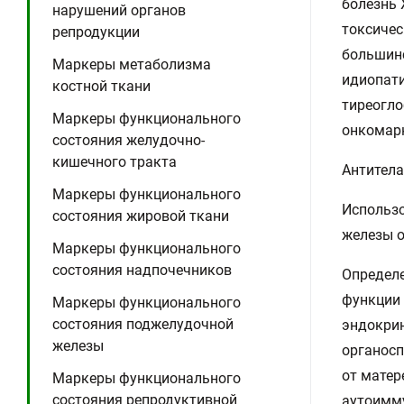
болезнь
нарушений органов
токсичес
репродукции
большинс
Маркеры метаболизма
идиопати
костной ткани
тиреогло
Маркеры функционального
онкомарк
состояния желудочно-
кишечного тракта
Антитела
Маркеры функционального
Использо
состояния жировой ткани
железы о
Маркеры функционального
состояния надпочечников
Определе
функции
Маркеры функционального
состояния поджелудочной
эндокрин
железы
органос
от матер
Маркеры функционального
состояния репродуктивной
аутоимму