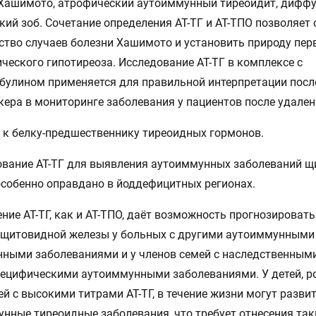
 Хашимото, атрофический аутоиммунный тиреоидит, дифф
кий зоб. Сочетание определения АТ-ТГ и АТ-ТПО позволяет
тво случаев болезни Хашимото и установить природу пер
ческого гипотиреоза. Исследование АТ-ТГ в комплексе с
булином применяется для правильной интерпретации посл
ера в мониторинге заболевания у пациентов после удален
 к белку-предшественнику тиреоидных гормонов.
вание АТ-ТГ для выявления аутоиммунных заболеваний 
собенно оправдано в йоддефицитных регионах.
ние АТ-ТГ, как и АТ-ТПО, даёт возможность прогнозироват
 щитовидной железы у больных с другими аутоиммунными
ными заболеваниями и у членов семей с наследственным
пецифическими аутоиммунными заболеваниями. У детей, 
ей с высокими титрами АТ-ТГ, в течение жизни могут разви
нные тиреоидные заболевания, что требует отнесения так