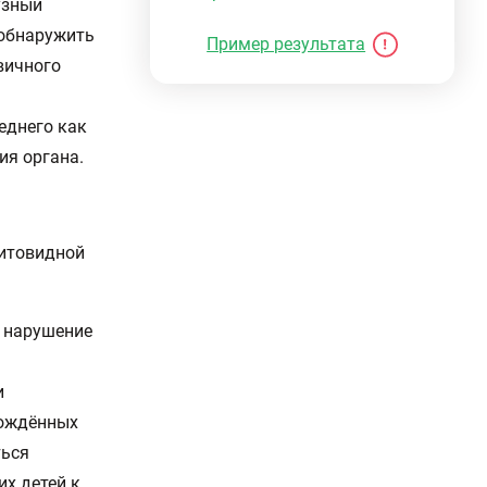
узный
 обнаружить
Пример результата
вичного
еднего как
ия органа.
щитовидной
ь нарушение
и
рождённых
ться
их детей к