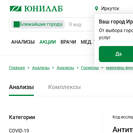
Иркутск
Ваш город
Ир
Ближайшие города
От выбора гор
услуг
АНАЛИЗЫ
АКЦИИ
ВРАЧИ
МЕД. УСЛУГИ
АДРЕС
Да
Главная
Анализы
Анализы
Гормоны
Маркеры фун
Анализы
Комплексы
Категории
Код иссле
Антит
COVID-19