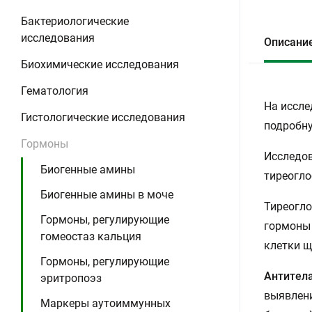
Бактериологические
исследования
Описани
Биохимические исследования
Гематология
На иссле
Гистологические исследования
подробну
Гормоны
Исследов
Биогенные амины
тиреогло
Биогенные амины в моче
Тиреогло
Гормоны, регулирующие
гормоны 
гомеостаз кальция
клетки щ
Гормоны, регулирующие
Антитела
эритропоэз
выявлени
Маркеры аутоиммунных