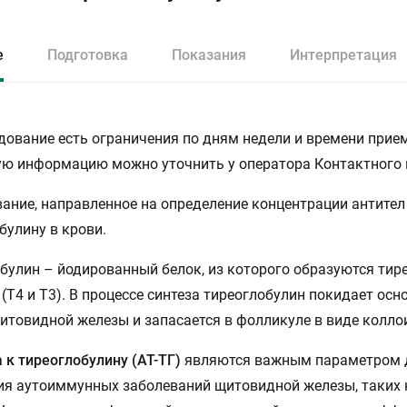
е
Подготовка
Показания
Интерпретация
дование есть ограничения по дням недели и времени прием
ю информацию можно уточнить у оператора Контактного 
ание, направленное на определение концентрации антител
булину в крови.
булин – йодированный белок, из которого образуются ти
(T4 и T3). В процессе синтеза тиреоглобулин покидает осн
итовидной железы и запасается в фолликуле в виде колло
 к тиреоглобулину (АТ-ТГ)
являются важным параметром 
я аутоиммунных заболеваний щитовидной железы, таких 