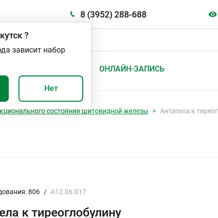
8 (3952) 288-688
кутск
?
ода зависит набор
А
ВАЖНО И ПОЛЕЗНО
ОНЛАЙН-ЗАПИСЬ
Нет
кционального состояния щитовидной железы
Антитела к тирео
дования: 806
/
A12.06.017
ела к тиреоглобулину