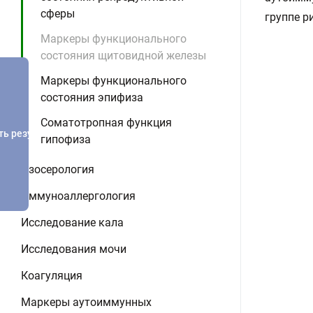
сферы
группе р
Маркеры функционального
состояния щитовидной железы
Маркеры функционального
состояния эпифиза
Соматотропная функция
ть результатов
гипофиза
Изосерология
Иммуноаллергология
Исследование кала
Исследования мочи
Коагуляция
Маркеры аутоиммунных