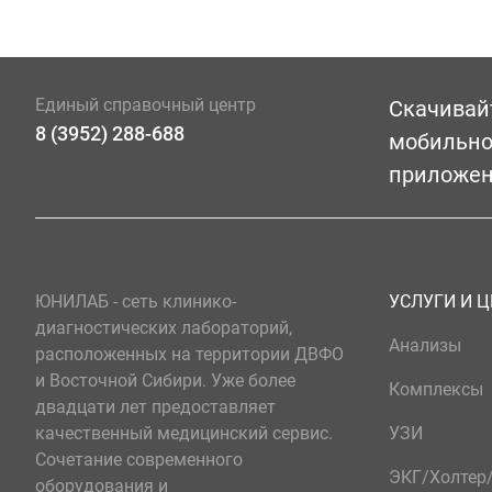
Единый справочный центр
Скачивай
8 (3952) 288-688
мобильн
приложе
ЮНИЛАБ - сеть клинико-
УСЛУГИ И 
диагностических лабораторий,
Анализы
расположенных на территории ДВФО
и Восточной Сибири. Уже более
Комплексы
двадцати лет предоставляет
качественный медицинский сервис.
УЗИ
Сочетание современного
ЭКГ/Холте
оборудования и