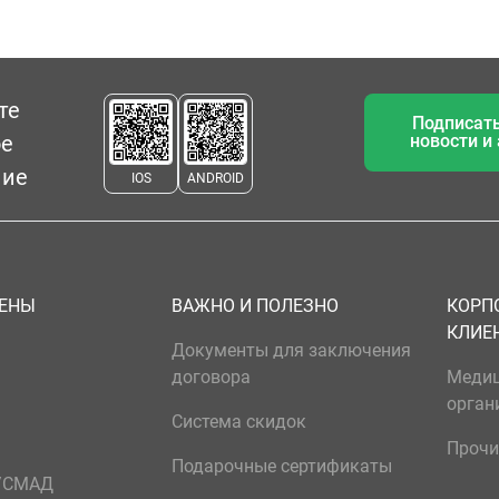
те
Подписать
ое
новости и
ние
IOS
ANDROID
ЦЕНЫ
ВАЖНО И ПОЛЕЗНО
КОРП
КЛИЕ
Документы для заключения
договора
Меди
орган
Система скидок
Прочи
Подарочные сертификаты
р/СМАД