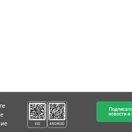
те
Подписать
ое
новости и
ние
IOS
ANDROID