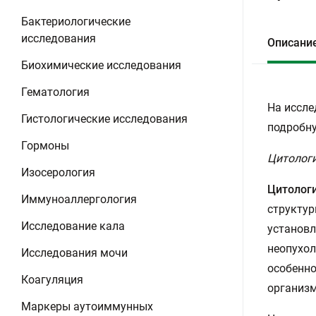
Бактериологические
исследования
Описани
Биохимические исследования
Гематология
На иссле
Гистологические исследования
подробну
Гормоны
Цитологи
Изосерология
Цитолог
Иммуноаллергология
структур
Исследование кала
установл
неопухол
Исследования мочи
особенно
Коагуляция
организм
Маркеры аутоиммунных