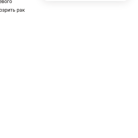
евого
озрить рак
.