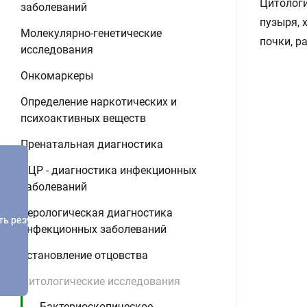
Цитологи
заболеваний
пузыря, 
Молекулярно-генетические
почки, р
исследования
Онкомаркеры
Определение наркотических и
психоактивных веществ
Пренатальная диагностика
ПЦР - диагностика инфекционных
заболеваний
Серологическая диагностика
ть результатов
инфекционных заболеваний
Установление отцовства
Цитологические исследования
Бактериоскопическое