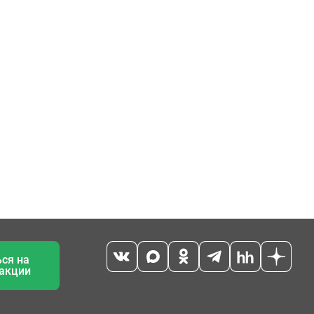
ся на
 акции