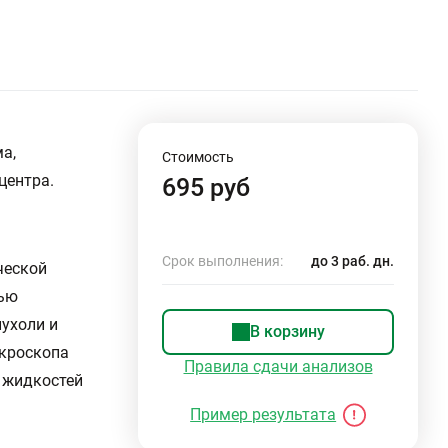
а,
Стоимость
центра.
695 руб
Срок выполнения:
до 3 раб. дн.
ческой
лью
ухоли и
В корзину
икроскопа
Правила сдачи анализов
, жидкостей
Пример результата