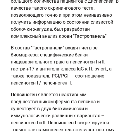
большого количества пациентов с диспепсией. В
качестве такого скринингового теста,
позволяющего точно и при этом неинвазивно
получить информацию о состоянии слизистой
оболочки желудка, был разработан
комплексный анализ крови
"Гастропанель"
.
В состав "Гастропанели" входят четыре
биомаркера: специфические белки
пищеварительного тракта пепсиноген I и II,
гастрин-17 и антитела класса IgG к H. pylori., а
также показатель PGI/PGII – соотношение
пепсиноген I / пепсиноген II.
Пепсиноген
является неактивным
предшественником фермента пепсина и
существует в двух биохимически и
иммунологически различных вариантах –
пепсиноген I и II.
Пепсиноген I
секретируется
только клетками желез тела желудка, поэтому