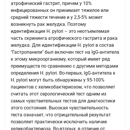
атрофический гастрит, причем у 10%
инфицированных он принимает тяжелое или
средней тяжести течение и у 2,5-5% может
возникнуть рак желудка. Поэтому
идентификация H. pylori – это неотъемлемая
часть скрининга атрофического гастрита и рака
желудка. Для идентификации H. pylori в состав
"Гастропанели" был включен тест на IgG-антитела
к этому микроорганизму, который имеет ряд
преимуществ по сравнению с другими методами
определения H. pylori. Во-первых, IgG-антитела к
H. pylori могут быть обнаружены у 95-100%
пациентов с хеликобактериозом, что позволяет
считать этот серологический тест одним из
самых чувствительных тестов для диагностики
этого состояния. Высокая чувствительность
теста означает, что отрицательный результат
позволяет практически исключить наличие
хеликобактериоза. Во-вторых, в отличие от