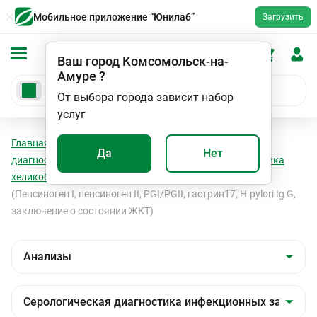
Мобильное приложение “Юнилаб”
Загрузить
Ваш город
Комсомольск-на-
Амуре
?
От выбора города зависит набор
услуг
Главная
Анализы
Анализы
Серологическая
Да
Нет
диагностика инфекционных заболеваний
Диагностика
хеликобактерной инфекции, ИФА
Гастропанель
(Пепсиноген I, пепсиноген II, PGI/PGII, гастрин17, H.pylori Ig G,
заключение о состоянии ЖКТ)