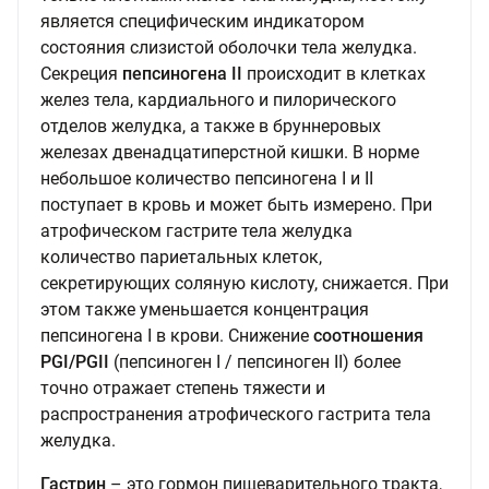
является специфическим индикатором
состояния слизистой оболочки тела желудка.
Секреция
пепсиногена II
происходит в клетках
желез тела, кардиального и пилорического
отделов желудка, а также в бруннеровых
железах двенадцатиперстной кишки. В норме
небольшое количество пепсиногена I и II
поступает в кровь и может быть измерено. При
атрофическом гастрите тела желудка
количество париетальных клеток,
секретирующих соляную кислоту, снижается. При
этом также уменьшается концентрация
пепсиногена I в крови. Снижение
соотношения
PGI/PGII
(пепсиноген I / пепсиноген II) более
точно отражает степень тяжести и
распространения атрофического гастрита тела
желудка.
Гастрин
– это гормон пищеварительного тракта,