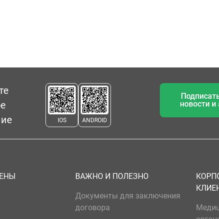
те
Подписать
ое
новости и
ние
IOS
ANDROID
ЦЕНЫ
ВАЖНО И ПОЛЕЗНО
КОРП
КЛИЕ
Документы для заключения
договора
Меди