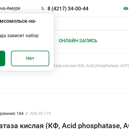
8 (4217) 34-00-44
на-Амуре
мсомольск-на-
ода зависит набор
А
ВАЖНО И ПОЛЕЗНО
ОНЛАЙН-ЗАПИСЬ
Нет
ания
Ферменты
Фосфатаза кислая (КФ, Acid phosphatase, ACP
дования: 184
/
А09.05.175
таза кислая (КФ, Acid phosphatase, 