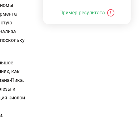
иномы
Пример результата
ермента
астую
анализа
 поскольку
льшое
иях, как
мана-Пика.
лезы и
ция кислой
и.