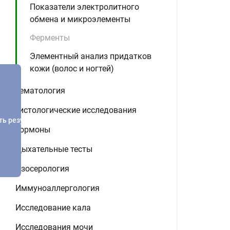
Показатели электролитного
обмена и микроэлементы
Ферменты
Элементный анализ придатков
кожи (волос и ногтей)
Гематология
Гистологические исследования
ть результатов
Гормоны
Дыхательные тесты
Изосерология
Иммуноаллергология
Исследование кала
Исследования мочи