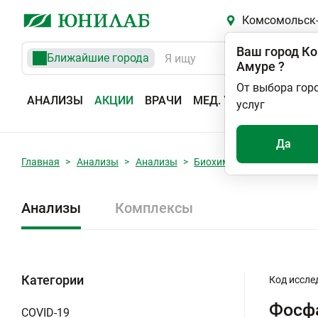
Комсомольск-
Ваш город
Ко
Ближайшие города
Амуре
?
От выбора гор
АНАЛИЗЫ
АКЦИИ
ВРАЧИ
МЕД. УСЛУГИ
АДРЕС
услуг
Да
Главная
Анализы
Анализы
Биохимические исследов
Анализы
Комплексы
Категории
Код иссле
Фосфа
COVID-19