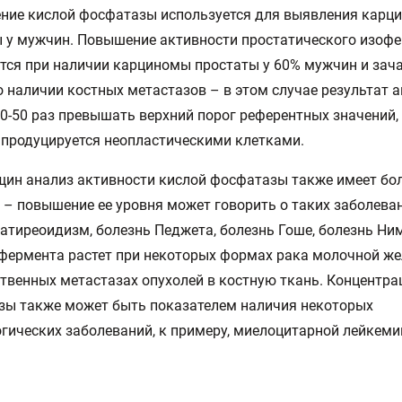
ние кислой фосфатазы используется для выявления карц
 у мужчин. Повышение активности простатического изоф
ся при наличии карциномы простаты у 60% мужчин и зач
о наличии костных метастазов – в этом случае результат 
40-50 раз превышать верхний порог референтных значений,
продуцируется неопластическими клетками.
ин анализ активности кислой фосфатазы также имеет бо
 – повышение ее уровня может говорить о таких заболеван
атиреоидизм, болезнь Педжета, болезнь Гоше, болезнь Ни
фермента растет при некоторых формах рака молочной же
твенных метастазах опухолей в костную ткань. Концентра
зы также может быть показателем наличия некоторых
гических заболеваний, к примеру, миелоцитарной лейкеми