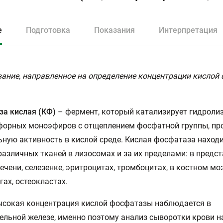
е
Подготовка
Показания
Интерпретация
ание, направленное на определение концентрации кислой
а кислая (КФ)
– фермент, который катализирует гидроли
форных моноэфиров с отщеплением фосфатной группы, п
ную активность в кислой среде. Кислая фосфатаза находи
различных тканей в лизосомах и за их пределами: в предс
печени, селезенке, эритроцитах, тромбоцитах, в костном моз
ах, остеокластах.
ысокая концентрация кислой фосфатазы наблюдается в
ельной железе, именно поэтому анализ сыворотки крови н