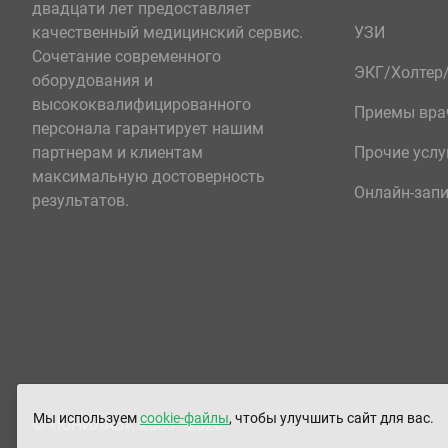
двадцати лет предоставляет
качественный медицинский сервис.
УЗИ
Сочетание современного
ЭКГ/Холте
оборудования и
высококвалифицированного
Приемы вра
персонала гарантирует нашим
партнерам и клиентам
Прочие услу
максимальную достоверность
Онлайн-зап
результатов.
Мы используем
cookie-файлы
, чтобы улучшить сайт для вас.
© «ЮНИЛАБ», 2003 - 2026