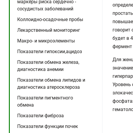
маркёры риска сердечно -
определе
сосудистых заболеваний
простаты
Коллоидно-осадочные пробы
повышает
говорит 
Лекарственный мониторинг
будет в 
Макро- и микроэлементы
фермент 
Показатели гипоксии,ацидоз
Для женщ
Показатели обмена железа,
значение
диагностика анемии
гиперпар
Показатели обмена липидов и
Уровень 
диагностика атеросклероза
злокачес
Показатели пигментного
фосфата
обмена
гематоло
Показатели фиброза
Показатели функции почек