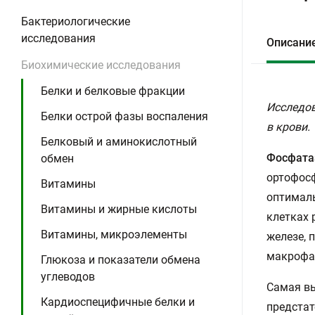
Бактериологические
исследования
Описани
Биохимические исследования
Белки и белковые фракции
Исследов
Белки острой фазы воспаления
в крови.
Белковый и аминокислотный
Фосфатаз
обмен
ортофос
Витамины
оптималь
Витамины и жирные кислоты
клетках 
Витамины, микроэлементы
железе, 
макрофаг
Глюкоза и показатели обмена
углеводов
Самая в
Кардиоспецифичные белки и
предстат