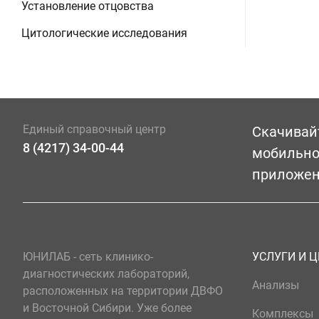
Установление отцовства
Цитологические исследования
Единый справочный центр
Скачивай
8 (4217) 34-00-44
мобильн
приложе
ЮНИЛАБ - сеть клинико-
УСЛУГИ И 
диагностических лабораторий,
Анализы
расположенных на территории ДВФО
и Восточной Сибири. Уже более
Комплексы