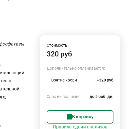
 фосфатазы
Стоимость
320 руб
з
Дополнительно оплачивается:
роявляющий
Взятие крови
+320 руб
тся в
тательной
ге,
Срок выполнения:
до 5 раб. дн.
В корзину
а
Правила сдачи анализов