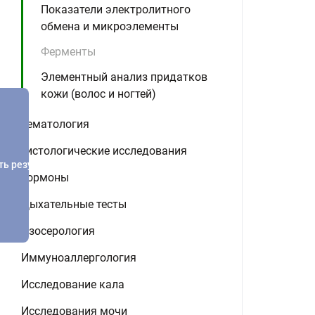
Показатели электролитного
обмена и микроэлементы
Ферменты
Элементный анализ придатков
кожи (волос и ногтей)
Гематология
Гистологические исследования
ть результатов
Гормоны
Дыхательные тесты
Изосерология
Иммуноаллергология
Исследование кала
Исследования мочи