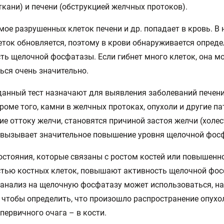
ткани) и печени (обструкцией желчных протоков).
ое разрушенных клеток печени и др. попадает в кровь. В
еток обновляется, поэтому в крови обнаруживается опред
ть щелочной фосфатазы. Если гибнет много клеток, она м
ся очень значительно.
анный тест назначают для выявления заболеваний печени
Кроме того, камни в желчных протоках, опухоли и другие па
 оттоку желчи, становятся причиной застоя желчи (холес
 вызывает значительное повышение уровня щелочной фос
стояния, которые связаны с ростом костей или повышенн
тью костных клеток, повышают активность щелочной фос
анализ на щелочную фосфатазу может использоваться, на
, чтобы определить, что произошло распространение опухо
первичного очага – в кости.