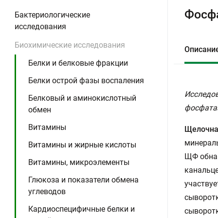
Фосф
Бактериологические
исследования
Биохимические исследования
Описани
Белки и белковые фракции
Белки острой фазы воспаления
Исследов
Белковый и аминокислотный
фосфатаз
обмен
Витамины
Щелочна
минераль
Витамины и жирные кислоты
ЩФ обнар
Витамины, микроэлементы
канальце
Глюкоза и показатели обмена
участвуе
углеводов
сыворотк
Кардиоспецифичные белки и
сыворотк