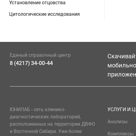
Установление отцовства
Цитологические исследования
Единый справочный центр
Скачивай
8 (4217) 34-00-44
мобильн
приложе
ЮНИЛАБ - сеть клинико-
УСЛУГИ И 
диагностических лабораторий,
Анализы
расположенных на территории ДВФО
и Восточной Сибири. Уже более
Комплексы