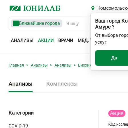
Комсомольск-
Ваш город
Ко
Ближайшие города
Амуре
?
От выбора гор
АНАЛИЗЫ
АКЦИИ
ВРАЧИ
МЕД. УСЛУГИ
АДРЕС
услуг
Да
Главная
Анализы
Анализы
Биохимические исследов
Анализы
Комплексы
Категории
Код иссле
COVID-19