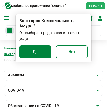
Мобильное приложение “Юнилаб”
Загрузить
Ваш город
Комсомольск-на-
Амуре
?
От выбора города зависит набор
услуг
Главная
Анализы
Анализы
COVID-19
Да
Нет
Обследование на COVID - 19
Антитела IgG и Ig M к
коронавирусу