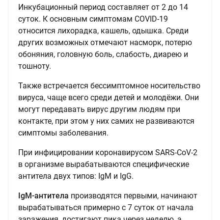
Инкубационный период составляет от 2 до 14
суток. К основным симптомам COVID-19
относится лихорадка, кашель, одышка. Среди
других возможных отмечают насморк, потерю
обоняния, головную боль, слабость, диарею и
тошноту.
Также встречается бессимптомное носительство
вируса, чаще всего среди детей и молодёжи. Они
могут передавать вирус другим людям при
контакте, при этом у них самих не развиваются
симптомы заболевания.
При инфицировании коронавирусом SARS-CoV-2
в организме вырабатываются специфические
антитела двух типов: IgM и IgG.
IgM-антитела
производятся первыми, начинают
вырабатываться примерно с 7 суток от начала
заражения, достигают пика через неделю, а