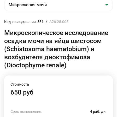
Код исследования: 331
/
A26.28.005
Микроскопическое исследование
осадка мочи на яйца шистосом
(Schistosoma haematobium) и
возбудителя диоктофимоза
(Dioctophyme renale)
Стоимость
650 руб
Срок выполнения:
4 раб. дн.