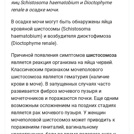
яиц Schistosoma haematobium и Dioctophyme
renale в осадке мочи.
В осадке мочи могут быть обнаружены яйца
кровяной шистосомы (Schistosoma
haematobium) и возбудителя диоктофимоза
(Dioctophyme renale).
Причиной появления симптомов
шистосомоза
является реакция организма на яйца червей.
Классическим признаком мочеполового
шистосомоза является гематурия (наличие
крови в моче). В запущенных случаях часто
развивается фиброз мочевого пузыря и
мочеточников и поражаются почки. Еще одним
возможным осложнением на поздних стадиях
является рак мочевого пузыря. У женщин
мочеполовой шистосомоз может приводить к
поражениям гениталий, вагинальному