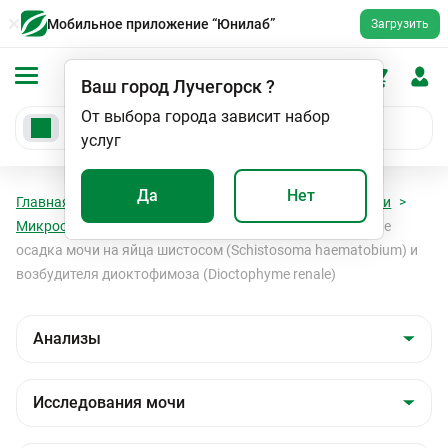
Мобильное приложение “Юнилаб”
Загрузить
Ваш город
Лучегорск
?
От выбора города зависит набор
услуг
Да
Нет
Главная
Анализы
Анализы
Исследования мочи
Микроскопия мочи
Микроскопическое исследование
осадка мочи на яйца шистосом (Schistosoma haematobium) и
возбудителя диоктофимоза (Dioctophyme renale)