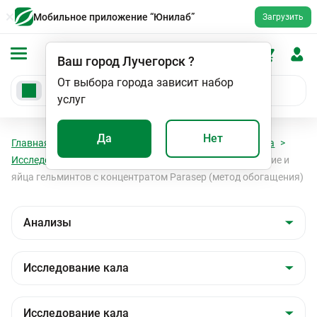
Мобильное приложение “Юнилаб”
Загрузить
Ваш город
Лучегорск
?
От выбора города зависит набор
услуг
Да
Нет
Главная
Анализы
Анализы
Исследование кала
Исследование кала
Исследование кала на простейшие и
яйца гельминтов с концентратом Parasep (метод обогащения)