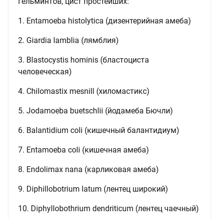
гельминтов, цист простейших:
1. Entamoeba histolytica (дизентерийная амеба)
2. Giardia lamblia (лямблия)
3. Blastocystis hominis (бластоциста
человеческая)
4. Chilomastix mesnill (хиломастикс)
5. Jodamoeba buеtsсhlii (йодамеба Бючли)
6. Balantidium coli (кишечный балантидиум)
7. Entamoeba coli (кишечная амеба)
8. Endolimax nanа (карликовая амеба)
9. Diphillobotrium latum (лентец широкий)
10. Diphyllobothrium dendriticum (лентец чаечный)