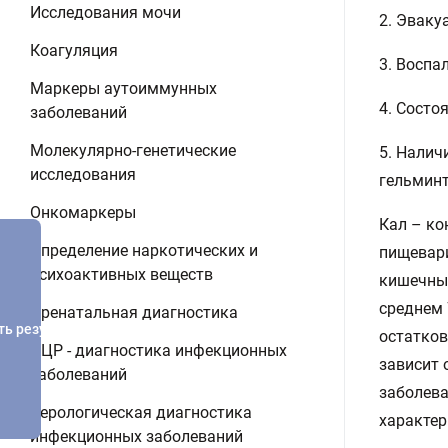
Исследования мочи
2. Эваку
Коагуляция
3. Воспа
Маркеры аутоиммунных
4. Состо
заболеваний
Молекулярно-генетические
5. Налич
исследования
гельминт
Онкомаркеры
Кал – ко
Определение наркотических и
пищевари
психоактивных веществ
кишечных
среднем 
Пренатальная диагностика
ть результатов
остатков
ПЦР - диагностика инфекционных
зависит 
заболеваний
заболева
Серологическая диагностика
характер
инфекционных заболеваний