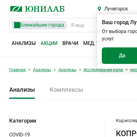
Лучегорск
Ваш город
Лу
Ближайшие города
От выбора гор
услуг
АНАЛИЗЫ
АКЦИИ
ВРАЧИ
МЕД. УСЛУГИ
АДРЕС
Да
Главная
Анализы
Анализы
Исследование кала
Ис
Анализы
Комплексы
Категории
Код иссле
КОП
COVID-19