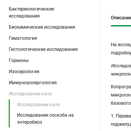
Бактериологические
исследования
Описани
Биохимические исследования
Гематология
На иссле
Гистологические исследования
подробну
Гормоны
Исследов
Изосерология
микроско
Иммуноаллергология
Копрогра
Исследование кала
микроско
базового
Исследование кала
Исследование соскоба на
1. Перев
энтеробиоз
поджелуд