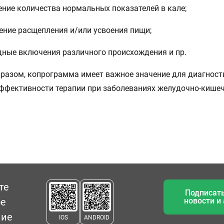
ение количества нормальных показателей в кале;
ение расщепления и/или усвоения пищи;
дные включения различного происхождения и пр.
разом, копрограмма имеет важное значение для диагност
ффективности терапии при заболеваниях желудочно-кише
те
Подписать
ое
новости и
ние
IOS
ANDROID