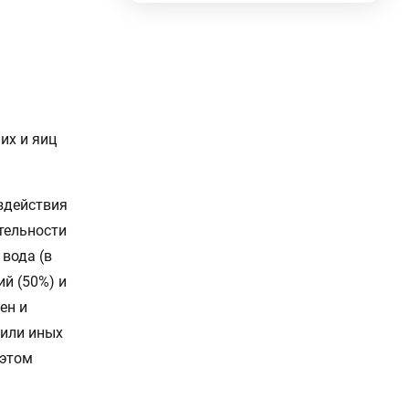
их и яиц
здействия
тельности
вода (в
ий (50%) и
ен и
 или иных
 этом