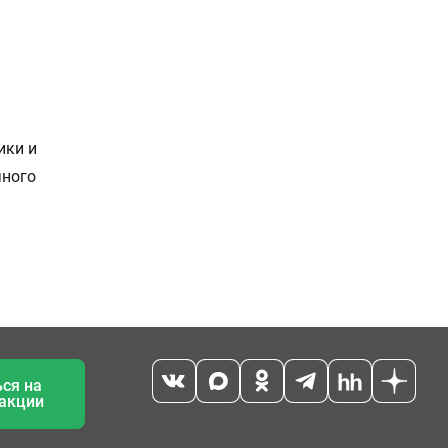
ики и
чного
ся на
 акции