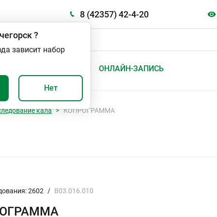
8 (42357) 42-4-20
чегорск
?
ода зависит набор
А
ВАЖНО И ПОЛЕЗНО
ОНЛАЙН-ЗАПИСЬ
Нет
следование кала
КОПРОГРАММА
дования: 2602
/
B03.016.010
РОГРАММА