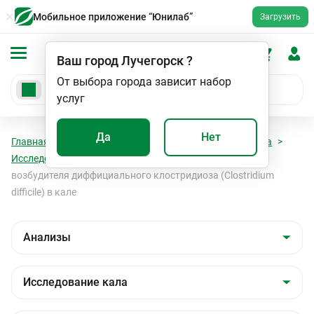
Мобильное приложение “Юнилаб”
Загрузить
Ваш город
Лучегорск
?
От выбора города зависит набор
услуг
Да
Нет
Главная
Анализы
Анализы
Исследование кала
Исследование кала
Определение токсинов А и В
возбудителя диффициального клостридиоза (Clostridium
difficile) в кале