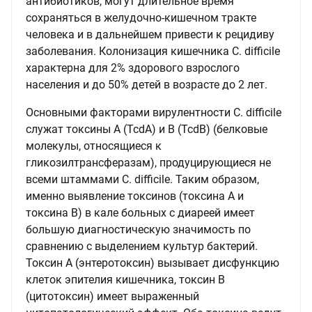
антибиотиков, могут длительное время
сохраняться в желудочно-кишечном тракте
человека и в дальнейшем привести к рецидиву
заболевания. Колонизация кишечника C. difficile
характерна для 2% здорового взрослого
населения и до 50% детей в возрасте до 2 лет.
Основными факторами вирулентности C. difficile
служат токсины А (TcdA) и В (TcdB) (белковые
молекулы, относящиеся к
гликозилтрансферазам), продуцирующиеся не
всеми штаммами C. difficile. Таким образом,
именно выявление токсинов (токсина А и
токсина В) в кале больных с диареей имеет
большую диагностическую значимость по
сравнению с выделением культур бактерий.
Токсин А (энтеротоксин) вызывает дисфункцию
клеток эпителия кишечника, токсин В
(цитотоксин) имеет выраженный