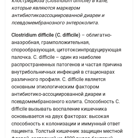
клостридиоза (Clostridium difficile) в кале,
которые являются маркером
антибиотикоассоциированной диареи и
псевдомембранозного энтероколита.
Clostridium difficile (C. difficile)
– облигатно-
анаэробная, грамположительная,
спорообразующая, цитотоксинпродуцирующая
палочка. C. difficile – один из наиболее
распространенных патогенов и частая причина
внутрибольничных инфекций в стационарах
различного профиля. C. difficile является
основным этиологическим фактором
антибиотико-ассоциированной диареи и
псевдомембранозного колита. Способность C.
difficile вызывать воспаление кишечника
основывается на двух факторах: высокая
способность к колонизации и иммунный ответ
пациента. Толстый кишечник защищен местной