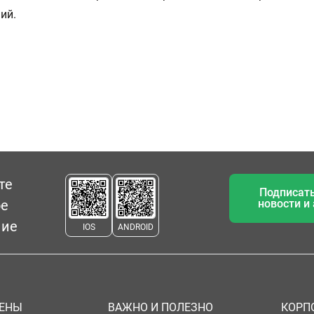
ий.
те
Подписать
ое
новости и
ние
IOS
ANDROID
ЦЕНЫ
ВАЖНО И ПОЛЕЗНО
КОРП