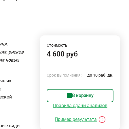
мня,
Стоимость
ия, рисков
4 600 руб
ия новых
Срок выполнения:
до 10 раб. дн.
ечных
е
В корзину
еской
Правила сдачи анализов
Пример результата
чные виды