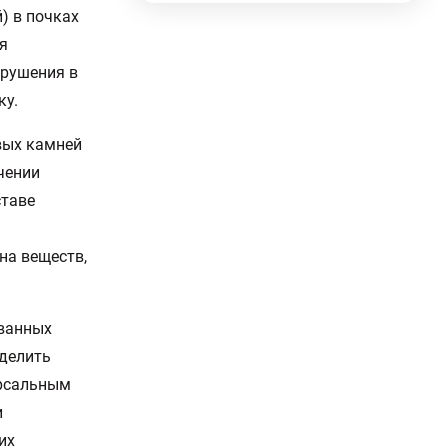
) в почках
я
арушения в
ку.
вых камней
чении
ставе
на веществ,
ованных
еделить
ерсальным
и
их