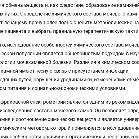
я обмена веществ и, как следствие, образование камня(-ей
х путях. Определение химического состава мочевого камн
т лечащему врачу более полно оценить метаболические н
е пациента и выбрать правильную терапевтическую такти
го, исследование особенностей химического состава моче
ческой популяции является общепринятым подходом в изу
логии мочекаменной болезни. Различия в химическом со
камней имеют тесную связь с присутствием инфекции
дящих путей, нарушений уродинамики, изменениями обме
ом питания и социально-экономическими условиями.
фракрасной спектрометрии является одним из рекоменд
исследования состава мочевого камня. Он позволяет опр
амня и соотношение химических веществ и является унив
имическим методом, который применяется в исследовани
ных особенностей различных органических и неорганическ