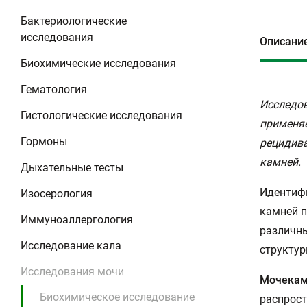
Бактериологические
исследования
Описани
Биохимические исследования
Гематология
Исследов
Гистологические исследования
применяе
Гормоны
рецидива
камней.
Дыхательные тесты
Идентифи
Изосерология
камней п
Иммуноаллергология
различны
Исследование кала
структур
Исследования мочи
Мочекам
Биохимическое исследование
распрост