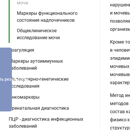
мочи
нарушени
и мочевы
Маркеры функционального
состояния надпочечников
позволяе
организм
Общеклиническое
исследование мочи
Кроме то
Коагуляция
в челове
эпидемио
Маркеры аутоиммунных
мочевых 
заболеваний
мочевыво
Молекулярно-генетические
ть результатов
характер
исследования
Метод ин
Онкомаркеры
методов 
Пренатальная диагностика
состав к
ПЦР - диагностика инфекционных
физико-х
заболеваний
структур