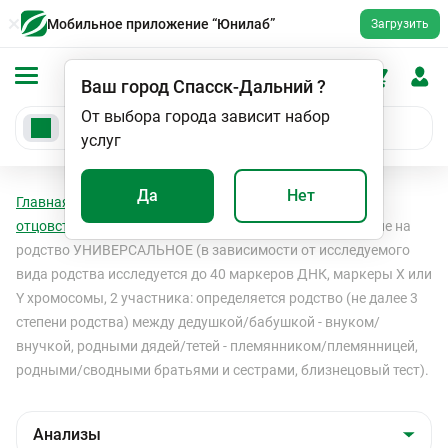
Мобильное приложение “Юнилаб”
Загрузить
Ваш город
Спасск-Дальний
?
От выбора города зависит набор
услуг
Да
Нет
Главная
Анализы
Анализы
Установление
отцовства
Установление отцовства
Исследование на
родство УНИВЕРСАЛЬНОЕ (в зависимости от исследуемого
вида родства исследуется до 40 маркеров ДНК, маркеры Х или
Y хромосомы, 2 участника: определяется родство (не далее 3
степени родства) между дедушкой/бабушкой - внуком/
внучкой, родными дядей/тетей - племянником/племянницей,
родными/сводными братьями и сестрами, близнецовый тест).