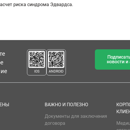
асчет риска синдрома Эдвардса.
те
Подписать
ое
новости и
ние
IOS
ANDROID
ЦЕНЫ
ВАЖНО И ПОЛЕЗНО
КОРП
КЛИЕ
Документы для заключения
договора
Меди