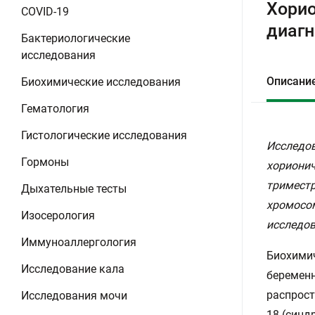
Хорио
COVID-19
диагн
Бактериологические
исследования
Описани
Биохимические исследования
Гематология
Гистологические исследования
Исследов
Гормоны
хорионич
триместр
Дыхательные тесты
хромосом
Изосерология
исследов
Иммуноаллергология
Биохимич
Исследование кала
беременн
распрост
Исследования мочи
18 (синд