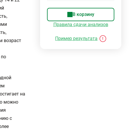
ий
В корзину
сть,
ями
Правила сдачи анализов
ть,
Пример результата
ом возраст
 по
одной
ем
остигает на
лю можно
ния
нию с
олее