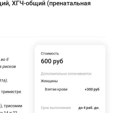
щий, ХГЧ-общий (пренатальная
Стоимость
о II
600 руб
а рисков
Дополнительно оплачивается:
16).
Женщины
Взятие крови
+300 руб
 триместре
), трисомии
Срок выполнения:
до 4 раб. дн.
у 14 и 22