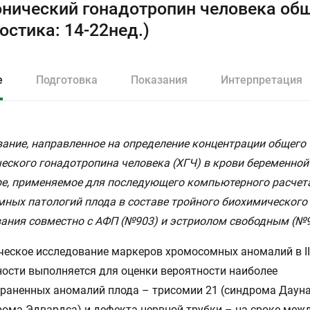
нический гонадотропин человека об
остика: 14-22нед.)
е
Подготовка
Показания
Интерпретация
ание, направленное на определение концентрации общего
еского гонадотропина человека (ХГЧ) в крови беременной в
е, применяемое для последующего компьютерного расчет
ных патологий плода в составе тройного биохимического
ания совместно с АФП (№903) и эстриолом свободным (№9
еское исследование маркеров хромосомных аномалий в II
ости выполняется для оценки вероятности наиболее
раненных аномалий плода – трисомии 21 (синдрома Дауна
рома Эдвардса) и дефекта нервной трубки – на сроке межд