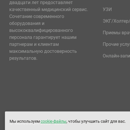
двадцати лет предоставляет
качественный медицинский сервис.
УЗИ
Сочетание современного
ЭКГ/Холте
оборудования и
высококвалифицированного
Приемы вра
персонала гарантирует нашим
партнерам и клиентам
Прочие услу
максимальную достоверность
Онлайн-зап
результатов.
Мы используем
cookie-файлы
, чтобы улучшить сайт для вас.
© «ЮНИЛАБ», 2003 - 2026