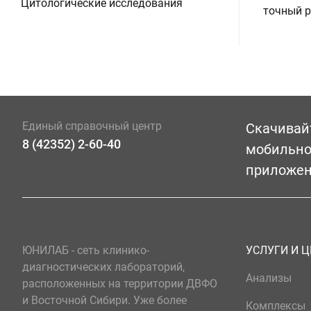
Цитологические исследования
точный р
Единый справочный центр
Скачивай
8 (42352) 2-60-40
мобильн
приложе
ЮНИЛАБ - сеть клинико-
УСЛУГИ И 
диагностических лабораторий,
Анализы
расположенных на территории ДВФО
и Восточной Сибири. Уже более
Комплексы