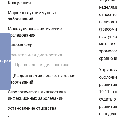
Коагуляция
неделями
Маркеры аутоиммунных
относятс
заболеваний
наличие
Молекулярно-генетические
(трисоми
исследования
наступив
матери я
Онкомаркеры
хромосом
Пренатальная диагностика
сравнени
ть результатов
Пренатальная диагностика
Хорионич
ПЦР - диагностика инфекционных
оболочке
заболеваний
развития
10-11-ю 
Серологическая диагностика
инфекционных заболеваний
судить о
развития
Установление отцовства
определе