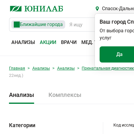
Спасск-Дальн
Ваш город
Сп
Ближайшие города
От выбора гор
услуг
АНАЛИЗЫ
АКЦИИ
ВРАЧИ
МЕД. УСЛУГИ
АДРЕС
Да
Главная
Анализы
Анализы
Пренатальная диагности
22нед.)
Анализы
Комплексы
Категории
Код иссле