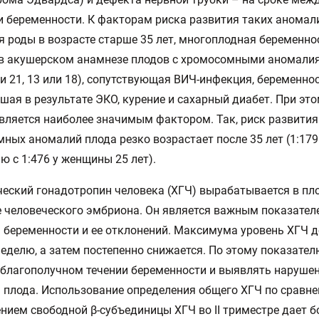
 беременности. К факторам риска развития таких аномал
я роды в возрасте старше 35 лет, многоплодная беременно
 в акушерском анамнезе плодов с хромосомными аномали
и 21, 13 или 18), сопутствующая ВИЧ-инфекция, беременнос
шая в результате ЭКО, курение и сахарный диабет. При эт
вляется наиболее значимым фактором. Так, риск развития
ных аномалий плода резко возрастает после 35 лет (1:179
ю с 1:476 у женщины 25 лет).
еский гонадотропин человека (ХГЧ) вырабатывается в пл
 человеческого эмбриона. Он является важным показател
 беременности и ее отклонений. Максимума уровень ХГЧ д
неделю, а затем постепенно снижается. По этому показате
 благополучном течении беременности и выявлять наруше
 плода. Использование определения общего ХГЧ по сравне
нием свободной β-субъединицы ХГЧ во II триместре дает б