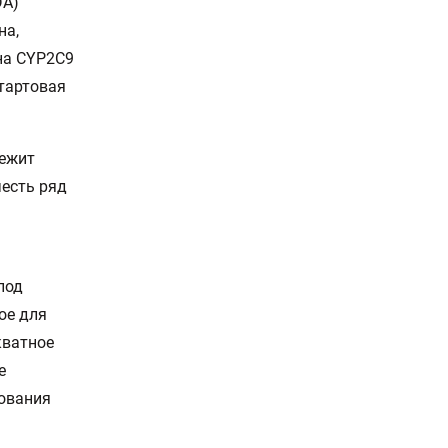
DA)
на,
ена CYP2C9
стартовая
лежит
честь ряд
под
ое для
кватное
е
дования