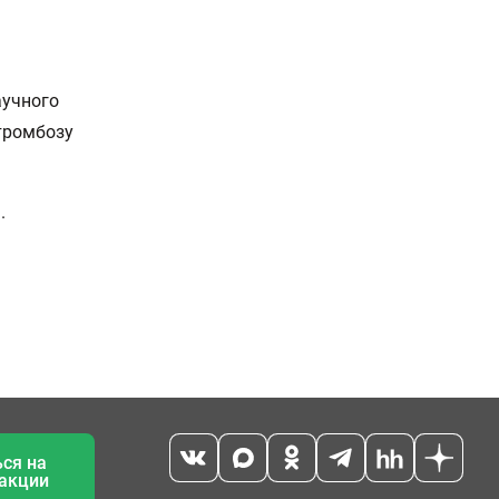
аучного
тромбозу
.
ся на
 акции