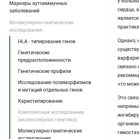
у больны
Маркеры аутоиммунных
сердца, 
заболеваний
является
Молекулярно-генетические
практике
исследования
Однако, 
HLA - типирование генов
существу
Генетические
варфарин
предрасположенности
связано 
Генетические профили
рекоменд
Исследование полиморфизмов
что може
и мутаций отдельных генов
Это связ
Кариотипирование
непрямы
Комплексные исследования
ингибиру
(молекулярная генетика)
организ
Молекулярно-генетические
гемостаза 
исследования