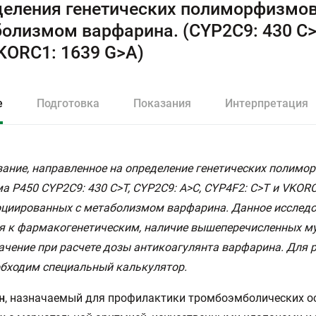
еления генетических полиморфизмов
олизмом варфарина. (CYP2C9: 430 C>T
KORC1: 1639 G>А)
е
Подготовка
Показания
Интерпретация
ание, направленное на определение генетических полимо
а Р450 CYP2C9: 430 C>T, CYP2C9: A>C, CYP4F2: C>T и VKORC
оциированных с метаболизмом варфарина. Данное исслед
я к фармакогенетическим, наличие вышеперечисленных м
ачение при расчете дозы антикоагулянта варфарина. Для 
бходим специальный калькулятор.
н
, назначаемый для профилактики тромбоэмболических 