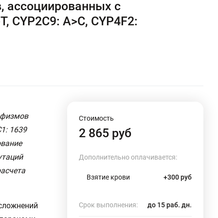
, ассоциированных с
, CYP2C9: A>C, CYP4F2:
рфизмов
Стоимость
1: 1639
2 865 руб
ование
утаций
Дополнительно оплачивается:
расчета
Взятие крови
+300 руб
осложнений
Срок выполнения:
до 15 раб. дн.