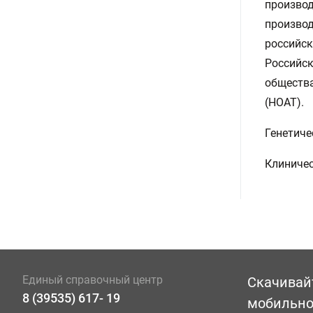
производ
производ
российск
Российск
общества
(НОАТ).
Генетиче
Клиничес
Единый справочный центр
Скачивай
8 (39535) 617- 19
мобильн