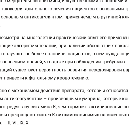
х с мерцательной аритмией, искусственными клапанами и
а также для длительного лечения пациентов с венозными 
 основным антикоагулянтом, применяемым в рутинной кл
.
несмотря на многолетний практический опыт его применен
ющие алгоритмы терапии, при наличии абсолютных показ
 получают не более половины пациентов, в нем нуждающи
с опасением врачей, что даже при соблюдении требуемых
аций существует вероятность развития передозировки ва
т привести к фатальному кровотечению.
ано с механизмом действия препарата, который относится
м антикоагулянтам – производным кумарина, которые ко
ют редуктазу витамина К, чем тормозят активирование по
ме и прекращают синтез К-витаминзависимых плазменных
– II, VII, IX, X.