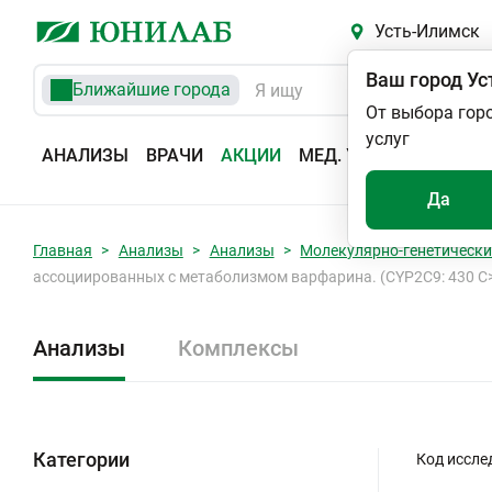
Усть-Илимск
Ваш город
Ус
Ближайшие города
От выбора гор
услуг
АНАЛИЗЫ
ВРАЧИ
АКЦИИ
МЕД. УСЛУГИ
АДРЕС
Да
Главная
Анализы
Анализы
Молекулярно-генетически
ассоциированных с метаболизмом варфарина. (CYP2C9: 430 C>T
Анализы
Комплексы
Категории
Код иссле