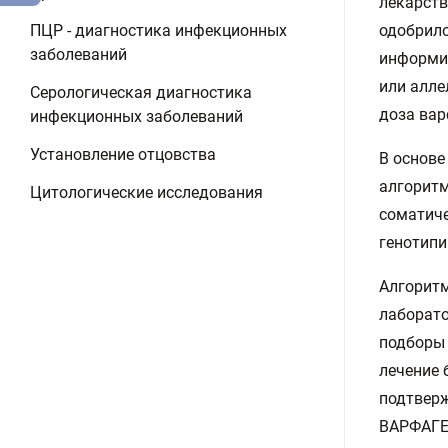
лекарств
ПЦР - диагностика инфекционных
одобрило
заболеваний
информир
или алле
Серологическая диагностика
доза ва
инфекционных заболеваний
Установление отцовства
В основе
алгоритм
Цитологические исследования
соматиче
генотипи
Алгоритм
лаборато
подборы 
лечение 
подтверж
ВАРФАГЕ