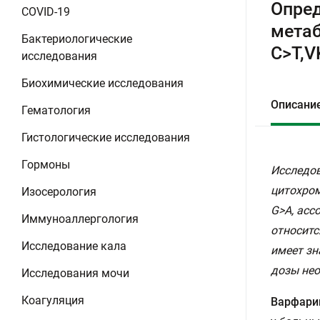
Опред
COVID-19
метаб
Бактериологические
C>T,V
исследования
Биохимические исследования
Описани
Гематология
Гистологические исследования
Гормоны
Исследов
цитохром
Изосерология
G>А, асс
Иммуноаллергология
относитс
Исследование кала
имеет зн
дозы нео
Исследования мочи
Коагуляция
Варфари