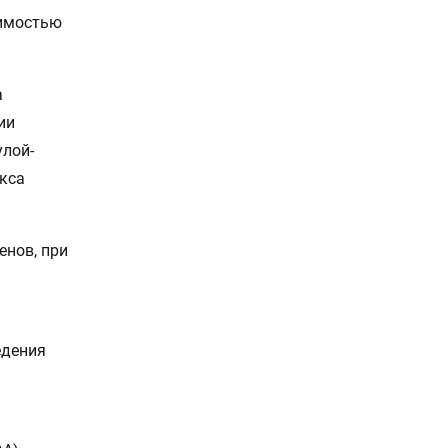
димостью
а
ии
улой-
кса
енов, при
едения