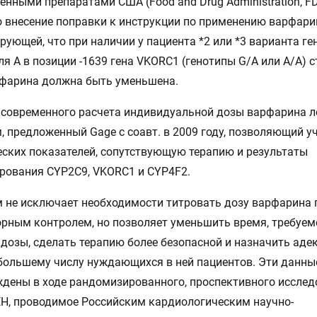
енными препаратами США (Food and Drug Administration, F
 внесение поправки к инструкции по применению варфари
ующей, что при наличии у пациента *2 или *3 варианта г
ля A в позиции -1639 гена VKORC1 (генотипы G/A или А/А) 
рфарина должна быть уменьшена.
 современного расчета индивидуальной дозы варфарина 
, предложенный Gage с соавт. в 2009 году, позволяющий у
ских показателей, сопутствующую терапию и результаты
рования CYP2C9, VKORC1 и CYP4F2.
 не исключает необходимости титровать дозу варфарина 
рным контролем, но позволяет уменьшить время, требуем
дозы, сделать терапию более безопасной и назначить аде
большему числу нуждающихся в ней пациентов. Эти данны
дены в ходе рандомизированного, проспективного иссле
Н, проводимое Российским кардиологическим научно-