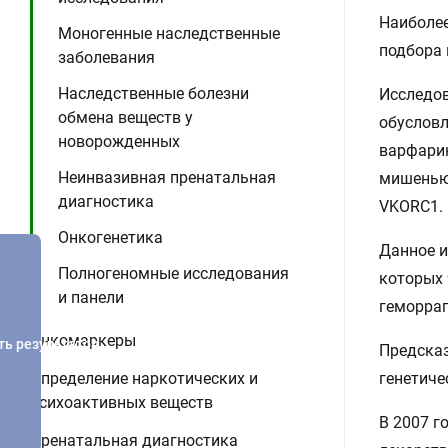
Наиболее
Моногенные наследственные
подбора
заболевания
Наследственные болезни
Исследов
обмена веществ у
обусловл
новорожденных
варфарин
Неинвазивная пренатальная
мишенью 
диагностика
VKORC1.
Онкогенетика
Данное и
Полногеномные исследования
которых 
и панели
геморраг
Онкомаркеры
ть результатов
Предсказ
Определение наркотических и
генетиче
психоактивных веществ
В 2007 г
Пренатальная диагностика