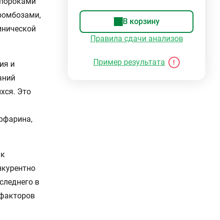
 пороками
тромбозами,
В корзину
инической
Правила сдачи анализов
Пример результата
ия и
аний
хся. Это
рфарина,
 к
нкурентно
следнего в
 факторов