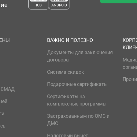
ние
IOS
ANDROID
ЦЕНЫ
ВАЖНО И ПОЛЕЗНО
КОРП
КЛИЕ
Документы для заключения
договора
Меди
орган
Система скидок
Прочи
Подарочные сертификаты
р/СМАД
Сертификаты на
чей
комплексные программы
ги
Застрахованным по ОМС и
ДМС
ись
Налоговый вычет