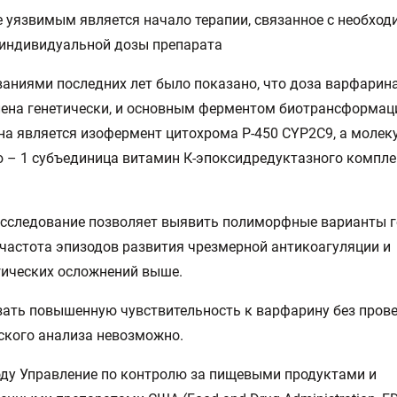
 уязвимым является начало терапии, связанное с необхо
 индивидуальной дозы препарата
аниями последних лет было показано, что доза варфарин
ена генетически, и основным ферментом биотрансформац
а является изофермент цитохрома Р-450 CYP2C9, а молек
– 1 субъединица витамин К-эпоксидредуктазного компле
сследование позволяет выявить полиморфные варианты г
частота эпизодов развития чрезмерной антикоагуляции и
ических осложнений выше.
ать повышенную чувствительность к варфарину без пров
ского анализа невозможно.
оду Управление по контролю за пищевыми продуктами и