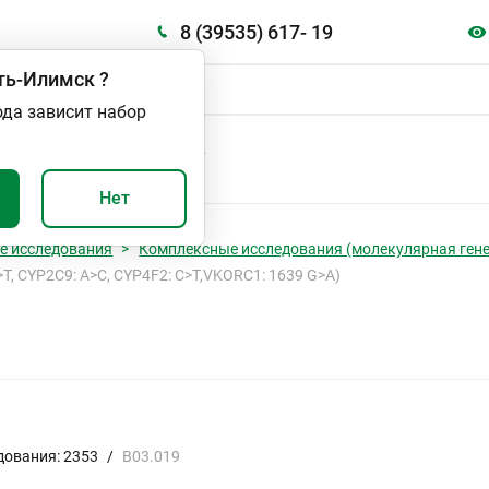
8 (39535) 617- 19
ть-Илимск
?
ода зависит набор
А
ВАЖНО И ПОЛЕЗНО
Нет
е исследования
Комплексные исследования (молекулярная гене
, CYP2C9: A>C, CYP4F2: C>T,VKORC1: 1639 G>А)
дования: 2353
/
В03.019