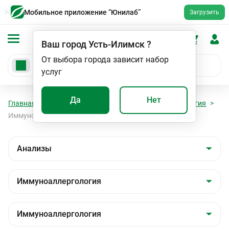
Мобильное приложение “Юнилаб”
Загрузить
Ваш город
Усть-Илимск
?
От выбора города зависит набор
услуг
Да
Нет
Главная
Анализы
Анализы
Иммуноаллергология
Иммуноаллергология