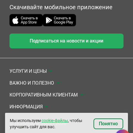
Скачивайте мобильное приложение
Подписаться на новости и акции
УСЛУГИ И ЦЕНЫ
Анализы
ВАЖНО И ПОЛЕЗНО
Комплексы
Документы для заключения договора
КОРПОРАТИВНЫМ КЛИЕНТАМ
УЗИ
Система скидок
Медицинским организациям
ИНФОРМАЦИЯ
ЭКГ/Холтер/СМАД
Подарочные сертификаты
Прочим организациям
О Компании
Мы используем
cookie-файлы
, чтобы
© «ЮНИЛАБ», 2003 - 2026
Понятно
улучшить сайт для вас.
Приемы врачей
Сертификаты на комплексные программы
Контакты