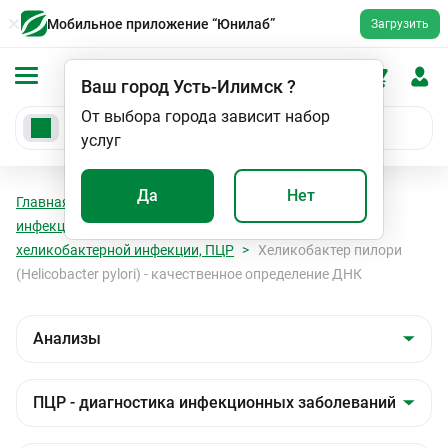
Мобильное приложение “Юнилаб”
Загрузить
Ваш город
Усть-Илимск
?
От выбора города зависит набор
услуг
Да
Нет
Главная
Анализы
Анализы
ПЦР - диагностика
инфекционных заболеваний
Диагностика
хеликобактерной инфекции, ПЦР
Хеликобактер пилори
(Helicobacter pylori) - качественное определение ДНК