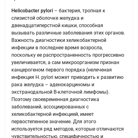
Helicobacter pylori
– бактерия, тропная к
слизистой оболочке желудка и
двенадцатиперстной кишки, способная
вызывать различные заболевания этих органов.
Важность диагностики хеликобактерной
инфекции в последнее время возросла,
поскольку ее распространенность прогрессивно
увеличивается, а сам микроорганизм признан
канцерогеном первого порядка (нелеченая
инфекция H. pylori может приводить к развитию
рака желудка – аденокарциномы и
экстранодальной В-клеточной лимфомы).
Поэтому своевременная диагностика
заболеваний, ассоциированных с
хеликобактерной инфекцией, имеет
первостепенное значение. Для этого
используется ряд методов, которые отличаются
чувствительностью, специфичностью и