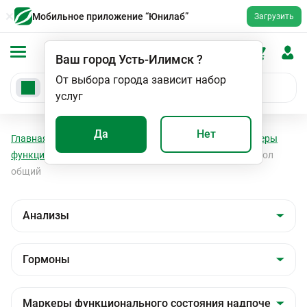
Мобильное приложение “Юнилаб”
Загрузить
Ваш город
Усть-Илимск
?
От выбора города зависит набор
услуг
Да
Нет
Главная
Анализы
Анализы
Гормоны
Маркеры
функционального состояния надпочечников
Кортизол
общий