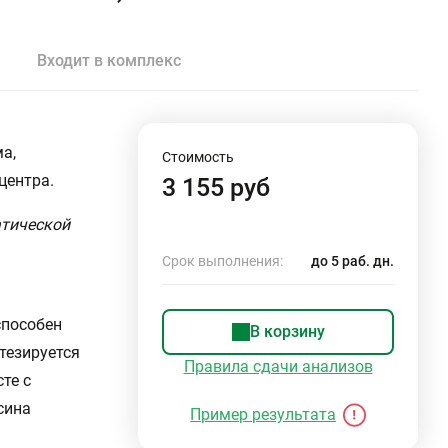
Входит в комплекс
а,
Стоимость
центра.
3 155 руб
атической
Срок выполнения:
до 5 раб. дн.
способен
В корзину
тезируется
Правила сдачи анализов
те с
сина
Пример результата