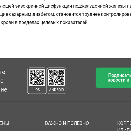
вующей экзокринной дисфункции поджелудочной железы п
ие сахарным диабетом, становится труднее контролиров
крови в пределах целевых показателей.
те
Подписать
ое
новости и
ние
IOS
ANDROID
ЦЕНЫ
ВАЖНО И ПОЛЕЗНО
КОРП
КЛИЕ