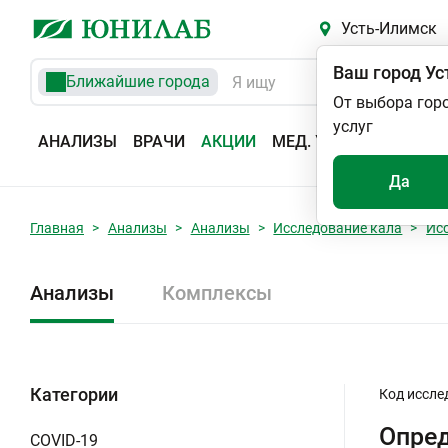
Усть-Илимск
Ваш город
Ус
Ближайшие города
От выбора гор
услуг
АНАЛИЗЫ
ВРАЧИ
АКЦИИ
МЕД. УСЛУГИ
АДРЕС
Да
Главная
Анализы
Анализы
Исследование кала
Ис
Анализы
Комплексы
Категории
Код иссле
Опред
COVID-19