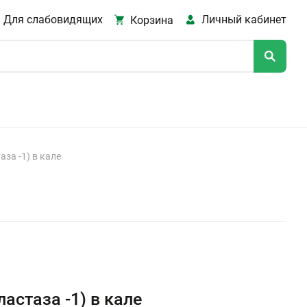
Для слабовидящих
Личный кабинет
Корзина
за -1) в кале
астаза -1) в кале