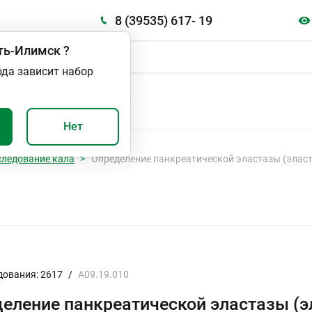
8 (39535) 617- 19
ть-Илимск
?
ода зависит набор
А
ВАЖНО И ПОЛЕЗНО
Нет
следование кала
Определение панкреатической эластазы (эласта
дования: 2617
/
A09.19.010
еление панкреатической эластазы (эл