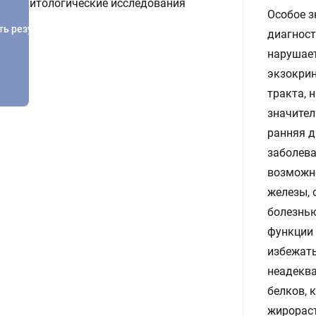
Цитологические исследования
Особое з
ть результатов
диагност
нарушает
экзокрин
тракта, 
значител
ранняя д
заболева
возможн
железы, 
болезнью
функции 
избежать
неадеква
белков, 
жирораст