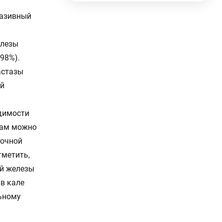
вазивный
елезы
 98%).
астазы
ой
одимости
там можно
дочной
тметить,
ой железы
в кале
льному