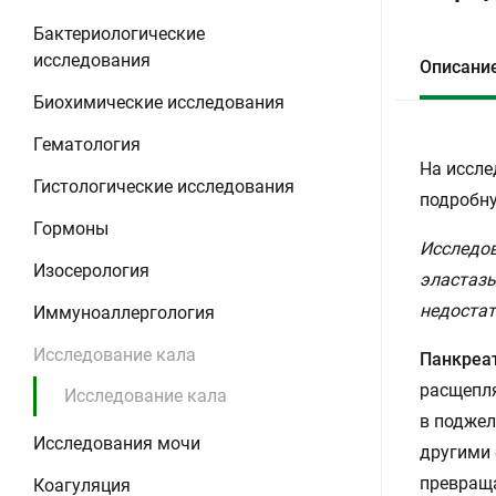
Бактериологические
исследования
Описани
Биохимические исследования
Гематология
На иссле
Гистологические исследования
подробну
Гормоны
Исследов
Изосерология
эластазы
недостат
Иммуноаллергология
Исследование кала
Панкреат
расщепля
Исследование кала
в поджел
Исследования мочи
другими 
превраща
Коагуляция