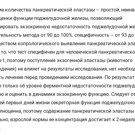
е количества панкреатической эластазы – простой, неин
оценки функции поджелудочной железы, позволяющий
тировать экзокринную недостаточность поджелудочной ж
тельность метода от 90 до 100%, специфичность – от 93 до
еством копрологического выявления панкреатической эл
 то, что тест специфичен для человеческой панкреатическ
-1, поэтому поступление экзогенной эластазы (животного
дения) не влияет на результаты исследования, нет необх
ь лечение перед проведением исследования. По результа
е только об уровне ферментной недостаточности поджелу
но и оценить в динамике экзокринную функцию. Следует о
тей первых дней жизни секреторная функция поджелудочн
лноценна, поэтому содержание панкреатической эластазы 
но, взрослой нормы ее концентрация достигает к 2-неде
.