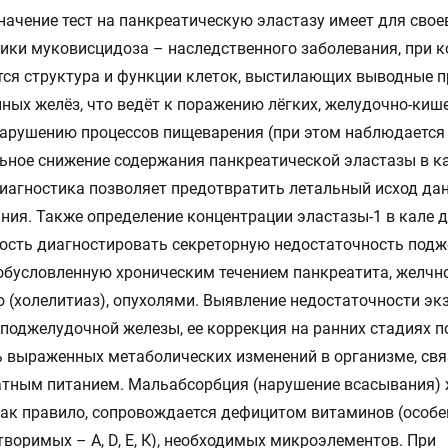
начение тест на панкреатическую эластазу имеет для сво
ики муковисцидоза – наследственного заболевания, при 
ся структура и функции клеток, выстилающих выводные 
ных желёз, что ведёт к поражению лёгких, желудочно-киш
нарушению процессов пищеварения (при этом наблюдается
ьное снижение содержания панкреатической эластазы в ка
иагностика позволяет предотвратить летальный исход да
ния. Также определение концентрации эластазы-1 в кале 
ость диагностировать секреторную недостаточность под
обусловленную хроническим течением панкреатита, желч
 (холелитиаз), опухолями. Выявление недостаточности эк
поджелудочной железы, ее коррекция на ранних стадиях п
 выраженных метаболических изменений в организме, свя
тным питанием. Мальабсорбция (нарушение всасывания) 
как правило, сопровождается дефицитом витаминов (особе
воримых – А, D, Е, К), необходимых микроэлементов. При