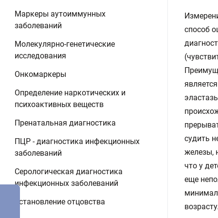
Маркеры аутоиммунных
Измерени
заболеваний
способ 
диагнос
Молекулярно-генетические
исследования
(чувстви
Преимущ
Онкомаркеры
является
Определение наркотических и
эластазы
психоактивных веществ
происхож
Пренатальная диагностика
прерыват
судить н
ПЦР - диагностика инфекционных
железы, 
заболеваний
что у де
Серологическая диагностика
еще непо
инфекционных заболеваний
минималь
Установление отцовства
возрасту