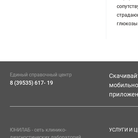
сопутст
страдающ
глюкозы 
Единый справочный центр
Скачивай
8 (39535) 617- 19
мобильн
приложе
ЮНИЛАБ - сеть клинико-
УСЛУГИ И 
диагностических лабораторий,