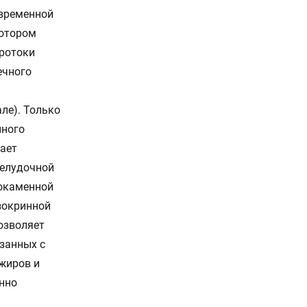
евременной
котором
протоки
ечного
ле). Только
нного
дает
желудочной
нокаменной
зокринной
озволяет
занных с
жиров и
нно