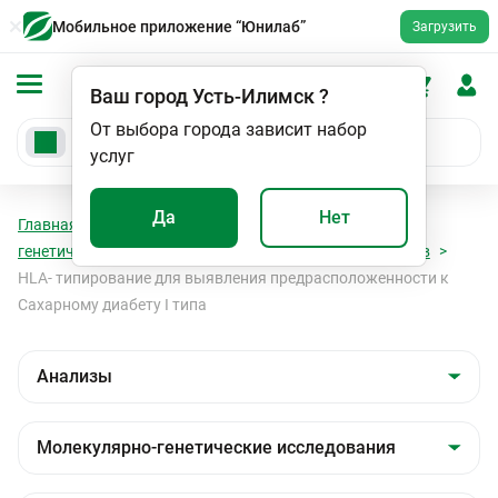
Мобильное приложение “Юнилаб”
Загрузить
Ваш город
Усть-Илимск
?
От выбора города зависит набор
услуг
Да
Нет
Главная
Анализы
Анализы
Молекулярно-
генетические исследования
HLA - типирование генов
HLA- типирование для выявления предрасположенности к
Сахарному диабету I типа