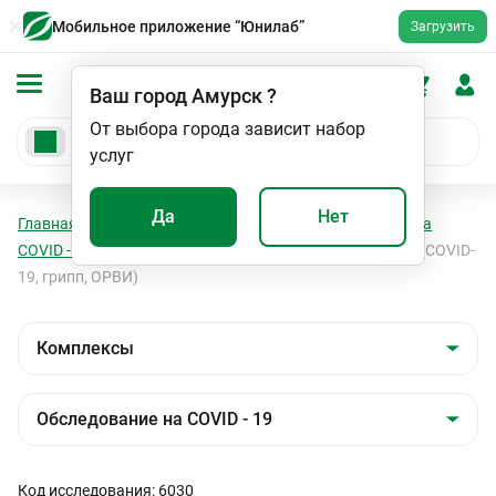
Мобильное приложение “Юнилаб”
Загрузить
Ваш город
Амурск
?
От выбора города зависит набор
услуг
Да
Нет
Главная
Анализы
Комплексы
Обследование на
COVID - 19
Обследование после вирусной инфекции (COVID-
19, грипп, ОРВИ)
Код исследования: 6030