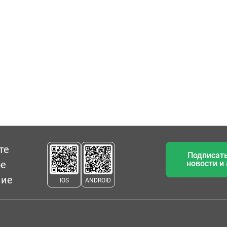
те
Подписать
ое
новости и
ние
IOS
ANDROID