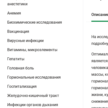
анестетики
Анемия
Описани
Биохимические исследования
Вакцинация
На иссле
Вирусные инфекции
подробну
Витамины, микроэлементы
Оптималь
Гепатиты
является
человека
Головная боль
массы, к
Гормональные исследования
гормонал
Госпитализация
гормонал
жизни, к
Желудочно-кишечный тракт
снижения
Инфекции органов дыхания