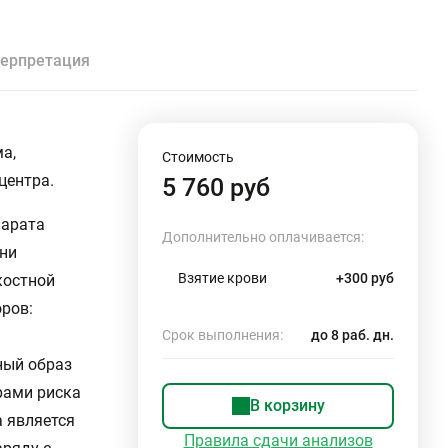
ерпретация
а,
Стоимость
центра.
5 760 руб
парата
Дополнительно оплачивается:
зни
Взятие крови
+300 руб
костной
оров:
Срок выполнения:
до 8 раб. дн.
ный образ
рами риска
В корзину
а является
Правила сдачи анализов