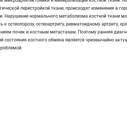
е микроархитектоники и минерализации костной ткани. Н
ической перестройкой ткани, происходят изменения в го
и. Нарушение нормального метаболизма костной ткани м
ь к остеопорозу, остеоартриту, ревматоидному артриту, х
ниям почек и костным метастазам. Поэтому ранняя диагн
й состояния костного обмена является чрезвычайно акту
проблемой.