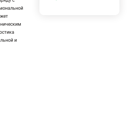
аряду с
рмональной
ожет
роническим
остика
альной и