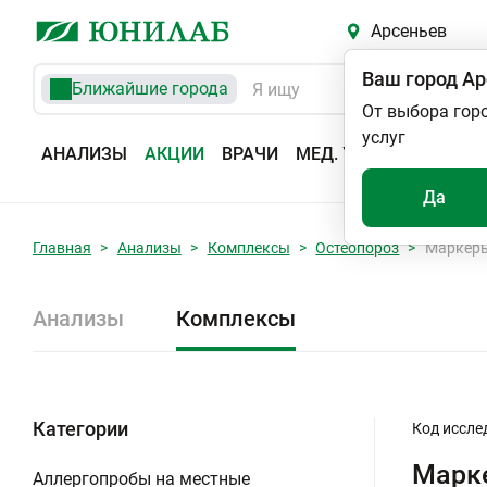
Арсеньев
Ваш город
Ар
Ближайшие города
От выбора гор
услуг
АНАЛИЗЫ
АКЦИИ
ВРАЧИ
МЕД. УСЛУГИ
АДРЕС
Да
Главная
Анализы
Комплексы
Остеопороз
Маркеры
Анализы
Комплексы
Категории
Код иссле
Марке
Аллергопробы на местные