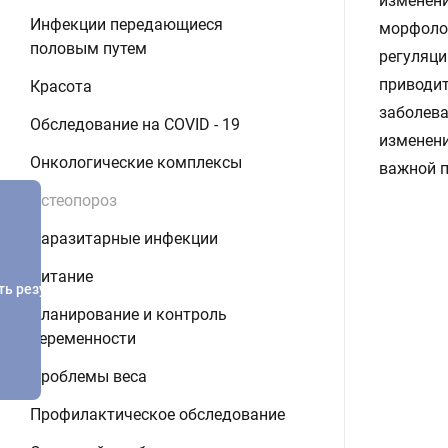
изменени
Инфекции передающиеся
морфолог
половым путем
регуляци
приводит
Красота
заболева
Обследование на COVID - 19
изменени
Онкологические комплексы
важной 
Остеопороз
Паразитарные инфекции
Питание
ть результатов
Планирование и контроль
беременности
Проблемы веса
Профилактическое обследование