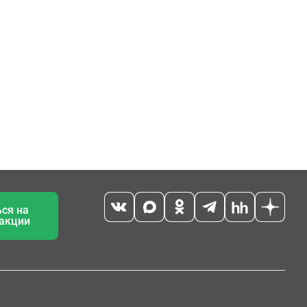
ся на
 акции