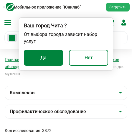
Мобильное приложение “Юнилаб”
Загрузить
Ваш город
Чита
?
От выбора города зависит набор
услуг
Да
Нет
Главная
Анализы
Комплексы
Профилактическое
обследование
Мужская сила. Гормональный профиль для
мужчин
Код исследования: 3872