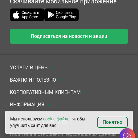
Скачивайте мобильное приложение
Подписаться на новости и акции
УСЛУГИ И ЦЕНЫ
Анализы
ВАЖНО И ПОЛЕЗНО
Комплексы
Документы для заключения договора
КОРПОРАТИВНЫМ КЛИЕНТАМ
УЗИ
Система скидок
Медицинским организациям
ИНФОРМАЦИЯ
ЭКГ/Холтер/СМАД
Подарочные сертификаты
Прочим организациям
О Компании
Мы используем
cookie-файлы
, чтобы
© «ЮНИЛАБ», 2003 - 2026
Понятно
улучшить сайт для вас.
Приемы врачей
Сертификаты на комплексные программы
Контакты
Политика в отношении персональных данных