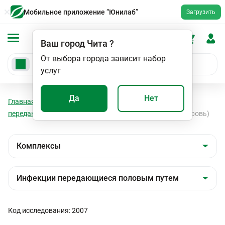
Мобильное приложение “Юнилаб”
Загрузить
Ваш город
Чита
?
От выбора города зависит набор
услуг
Да
Нет
Главная
Анализы
Комплексы
Инфекции
передающиеся половым путем
Любовь без риска (кровь)
Код исследования: 2007