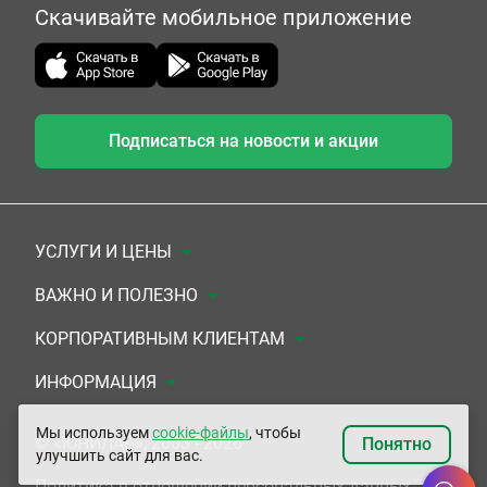
Скачивайте мобильное приложение
Подписаться на новости и акции
УСЛУГИ И ЦЕНЫ
Анализы
ВАЖНО И ПОЛЕЗНО
Комплексы
Документы для заключения договора
КОРПОРАТИВНЫМ КЛИЕНТАМ
УЗИ
Система скидок
Медицинским организациям
ИНФОРМАЦИЯ
ЭКГ/Холтер/СМАД
Подарочные сертификаты
Прочим организациям
О Компании
Мы используем
cookie-файлы
, чтобы
© «ЮНИЛАБ», 2003 - 2026
Понятно
улучшить сайт для вас.
Приемы врачей
Сертификаты на комплексные программы
Контакты
Политика в отношении персональных данных