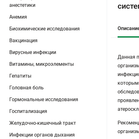
систе
анестетики
Анемия
Описани
Биохимические исследования
Вакцинация
Вирусные инфекции
Данная п
Витамины, микроэлементы
организм
инфекцио
Гепатиты
которыми
Головная боль
обследов
Гормональные исследования
проявлен
атероскл
Госпитализация
Рекоменд
Желудочно-кишечный тракт
организм
Инфекции органов дыхания