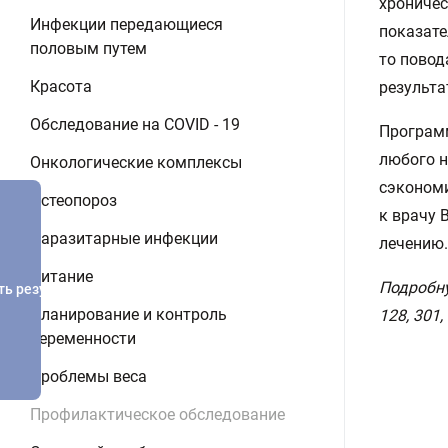
хроничес
Инфекции передающиеся
показате
половым путем
то повод
Красота
результа
Обследование на COVID - 19
Программ
любого 
Онкологические комплексы
сэкономи
Остеопороз
к врачу 
Паразитарные инфекции
лечению.
Питание
Подробную
ть результатов
Планирование и контроль
128, 301,
беременности
Проблемы веса
Профилактическое обследование