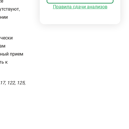
се
Правила сдачи анализов
утствуют,
ении
ически
Вам
ичный прием
ть к
7, 122, 125,