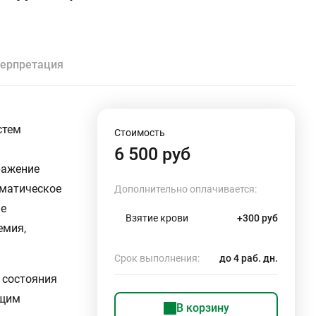
ерпретация
стем
Стоимость
6 500 руб
ражение
ематическое
Дополнительно оплачивается:
ые
Взятие крови
+300 руб
емия,
Срок выполнения:
до 4 раб. дн.
 состояния
ющим
В корзину