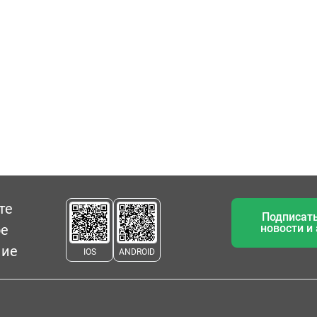
те
Подписать
ое
новости и
ние
IOS
ANDROID