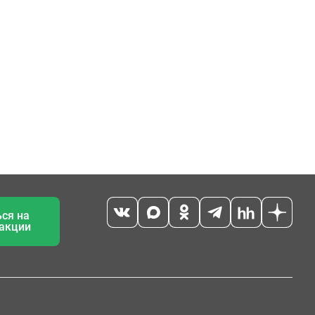
ся на
 акции