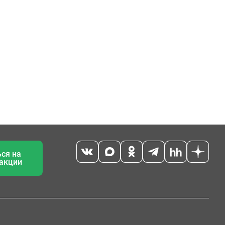
ся на
 акции