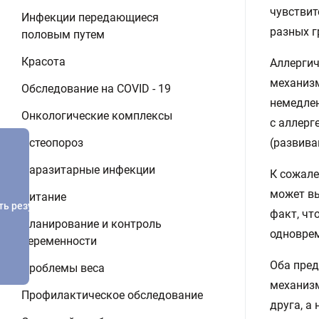
чувствит
Инфекции передающиеся
разных г
половым путем
Красота
Аллергич
механизм
Обследование на COVID - 19
немедлен
Онкологические комплексы
с аллерг
Остеопороз
(развива
Паразитарные инфекции
К сожале
может вы
Питание
ть результатов
факт, чт
Планирование и контроль
одноврем
беременности
Оба пред
Проблемы веса
механизм
Профилактическое обследование
друга, а