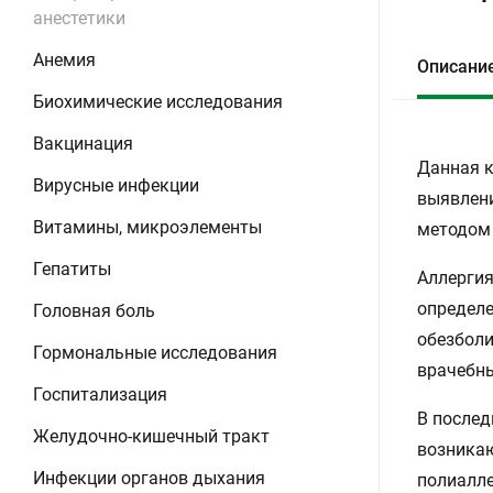
анестетики
Анемия
Описани
Биохимические исследования
Вакцинация
Данная к
Вирусные инфекции
выявлени
Витамины, микроэлементы
методом 
Гепатиты
Аллергия
определ
Головная боль
обезболи
Гормональные исследования
врачебн
Госпитализация
В послед
Желудочно-кишечный тракт
возникаю
Инфекции органов дыхания
полиалле