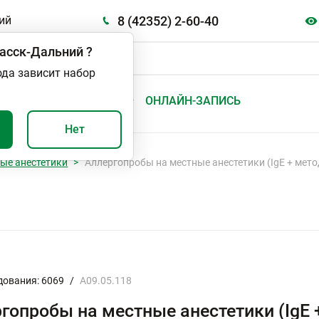
8 (42352) 2-60-40
ий
асск-Дальний
?
ода зависит набор
А
ВАЖНО И ПОЛЕЗНО
ОНЛАЙН-ЗАПИСЬ
Нет
ые анестетики
Аллергопробы на местные анестетики (IgE + мето
дования: 6069
/
A09.05.118
гопробы на местные анестетики (IgE 