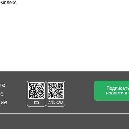
омплекс.
те
Подписать
ое
новости и
ние
IOS
ANDROID