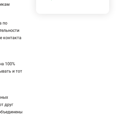
тикам
а по
тельности
е контакта
а
 на 100%
ывать и тот
зных
ют друг
 объединены