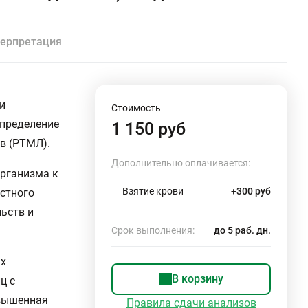
ерпретация
и
Стоимость
определение
1 150 руб
в (РТМЛ).
Дополнительно оплачивается:
организма к
Взятие крови
+300 руб
стного
ьств и
Срок выполнения:
до 5 раб. дн.
ых
В корзину
ц с
овышенная
Правила сдачи анализов