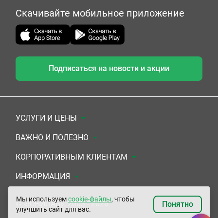
Скачивайте мобильное приложение
Подписаться на новости и акции
УСЛУГИ И ЦЕНЫ
Анализы
ВАЖНО И ПОЛЕЗНО
Комплексы
Документы для заключения договора
КОРПОРАТИВНЫМ КЛИЕНТАМ
УЗИ
Система скидок
Медицинским организациям
ИНФОРМАЦИЯ
ЭКГ/Холтер/СМАД
Подарочные сертификаты
Прочим организациям
О Компании
Мы используем
cookie-файлы
, чтобы
© «ЮНИЛАБ», 2003 - 2026
Понятно
улучшить сайт для вас.
Приемы врачей
Сертификаты на комплексные программы
Контакты