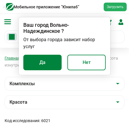
Мобильное приложение “Юнилаб”
Загрузить
Ваш город
Вольно-
Надеждинское
?
От выбора города зависит набор
услуг
Главная
Анализы
Комплексы
Красота
Красота
Да
Нет
изнутри: для кожи, волос и ногтей
Код исследования: 6021