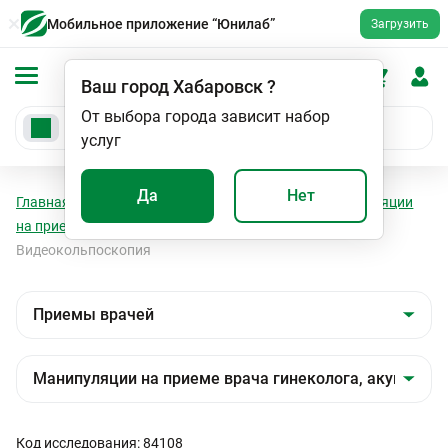
Мобильное приложение “Юнилаб”
Загрузить
Ваш город
Хабаровск
?
От выбора города зависит набор
услуг
Да
Нет
Главная
Мед. услуги
Приемы врачей
Манипуляции
на приеме врача гинеколога, акушера-гинеколога
Видеокольпоскопия
Код исследования: 84108