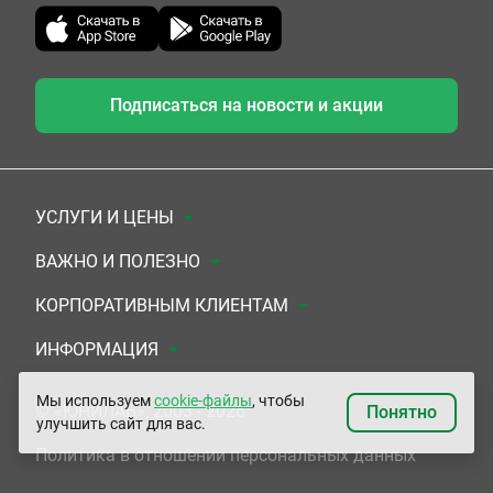
Подписаться на новости и акции
УСЛУГИ И ЦЕНЫ
Анализы
ВАЖНО И ПОЛЕЗНО
Комплексы
Документы для заключения договора
КОРПОРАТИВНЫМ КЛИЕНТАМ
УЗИ
Система скидок
Медицинским организациям
ИНФОРМАЦИЯ
ЭКГ/Холтер/СМАД
Подарочные сертификаты
Прочим организациям
О Компании
Мы используем
cookie-файлы
, чтобы
© «ЮНИЛАБ», 2003 - 2026
Понятно
улучшить сайт для вас.
Приемы врачей
Сертификаты на комплексные программы
Контакты
Политика в отношении персональных данных
Прочие услуги
Застрахованным по ОМС и ДМС
Адреса