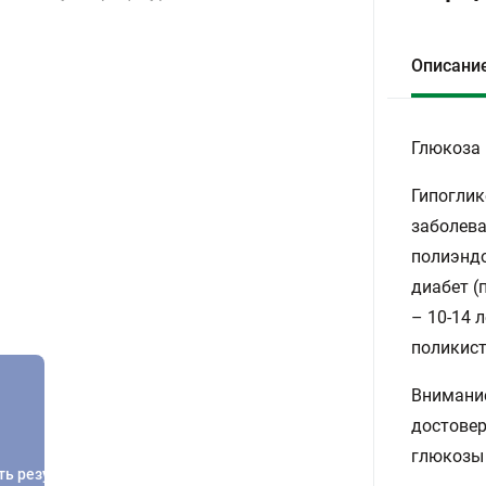
Описани
Глюкоза 
Гипоглик
заболева
полиэндо
диабет (
– 10-14 
поликист
Внимание
достовер
глюкозы 
ть результатов