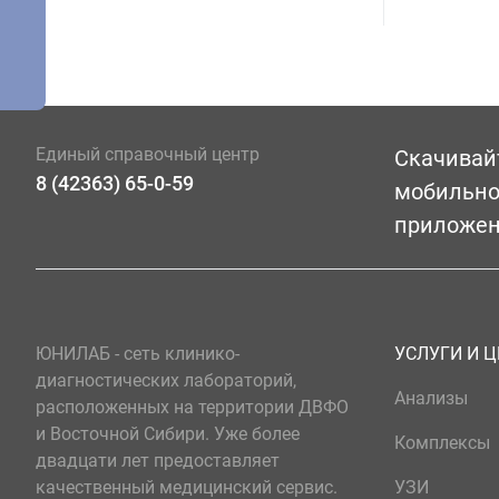
Единый справочный центр
Скачивай
8 (42363) 65-0-59
мобильн
приложе
ЮНИЛАБ - сеть клинико-
УСЛУГИ И 
диагностических лабораторий,
Анализы
расположенных на территории ДВФО
и Восточной Сибири. Уже более
Комплексы
двадцати лет предоставляет
качественный медицинский сервис.
УЗИ