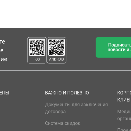
те
Подписать
ое
новости и
ние
IOS
ANDROID
ЦЕНЫ
ВАЖНО И ПОЛЕЗНО
КОРП
КЛИЕ
Документы для заключения
договора
Меди
орган
Система скидок
Прочи