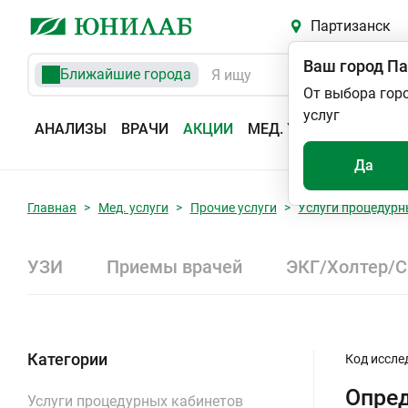
Партизанск
Ваш город
Па
Ближайшие города
От выбора гор
услуг
АНАЛИЗЫ
ВРАЧИ
АКЦИИ
МЕД. УСЛУГИ
АДРЕС
Да
Главная
Мед. услуги
Прочие услуги
Услуги процедурн
УЗИ
Приемы врачей
ЭКГ/Холтер/
Категории
Код иссле
Опред
Услуги процедурных кабинетов