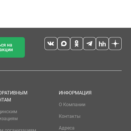
ся на
 акции
ОРАТИВНЫМ
ИНФОРМАЦИЯ
НТАМ
О Компании
цинским
Контакты
изациям
Адреса
м организациям