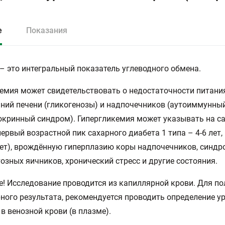
е
Показания
– это интегральный показатель углеводного обмена.
емия может свидетельствовать о недостаточности питания
ний печени (гликогенозы) и надпочечников (аутоиммунны
кринный синдром). Гипергликемия может указывать на с
первый возрастной пик сахарного диабета 1 типа – 4-6 лет,
лет), врождённую гиперплазию коры надпочечников, синдр
озных яичников, хронический стресс и другие состояния.
! Исследование проводится из капиллярной крови. Для по
ного результата, рекомендуется проводить определение у
в венозной крови (в плазме).