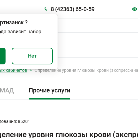
8 (42363) 65-0-59
ртизанск
?
ода зависит набор
А
ВАЖНО И ПОЛЕЗНО
Нет
ых кабинетов
Определение уровня глюкозы крови (экспресс-ана
СМАД
Прочие услуги
дования: 85201
еление уровня глюкозы крови (экспр