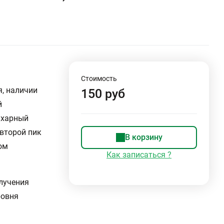
Стоимость
, наличии
150 руб
й
ахарный
 второй пик
В корзину
ом
Как записаться ?
лучения
ровня