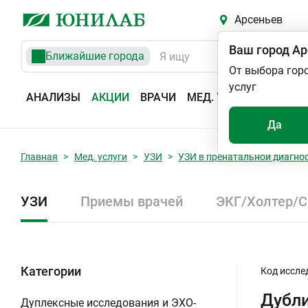
Арсеньев
Ваш город
Ар
Ближайшие города
От выбора гор
услуг
АНАЛИЗЫ
АКЦИИ
ВРАЧИ
МЕД. УСЛУГИ
АДРЕС
Да
Главная
Мед. услуги
УЗИ
УЗИ в пренатальной диагно
УЗИ
Приемы врачей
ЭКГ/Холтер/
Категории
Код иссле
Дубл
Дуплексные исследования и ЭХО-