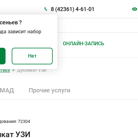
8 (42361) 4-61-01
сеньев
?
ода зависит набор
А
ВАЖНО И ПОЛЕЗНО
ОНЛАЙН-ЗАПИСЬ
Нет
стике
Дубликат УЗИ
СМАД
Прочие услуги
дования: 72304
икат УЗИ