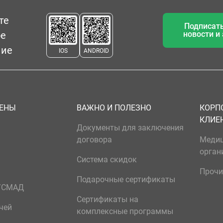
те
Подписать
ое
новости и
ние
IOS
ANDROID
ЦЕНЫ
ВАЖНО И ПОЛЕЗНО
КОРП
КЛИЕ
Документы для заключения
договора
Меди
орган
Система скидок
Прочи
Подарочные сертификаты
р/СМАД
Сертификаты на
чей
комплексные программы