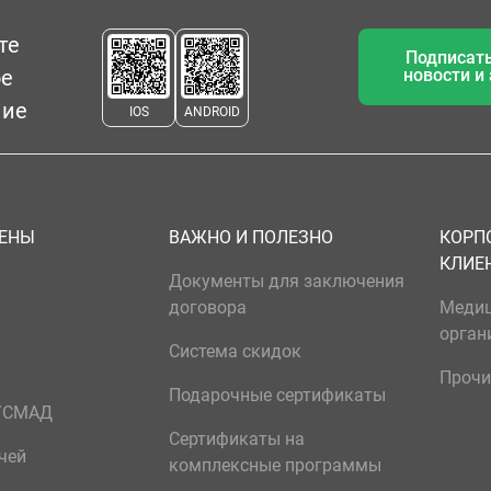
те
Подписать
ое
новости и
ние
IOS
ANDROID
ЦЕНЫ
ВАЖНО И ПОЛЕЗНО
КОРП
КЛИЕ
Документы для заключения
договора
Меди
орган
Система скидок
Прочи
Подарочные сертификаты
р/СМАД
Сертификаты на
чей
комплексные программы