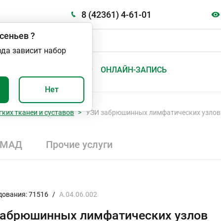
8 (42361) 4-61-01
сеньев
?
ода зависит набор
А
ВАЖНО И ПОЛЕЗНО
ОНЛАЙН-ЗАПИСЬ
Нет
гких тканей и суставов
УЗИ забрюшинных лимфатических узлов
СМАД
Прочие услуги
дования: 71516
/
А.04.06.002
забрюшинных лимфатических узлов