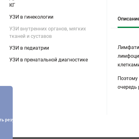
КГ
УЗИ в гинекологии
Описани
УЗИ внутренних органов, мягких
тканей и суставов
Лимфатич
УЗИ в педиатрии
лимфоцит
УЗИ в пренатальной диагностике
клетками
Поэтому 
очередь
ть результатов