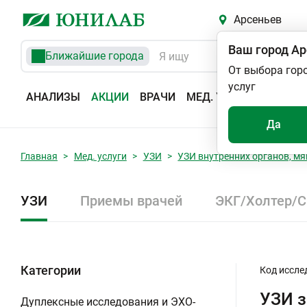
Арсеньев
Ваш город
Ар
Ближайшие города
От выбора гор
услуг
АНАЛИЗЫ
АКЦИИ
ВРАЧИ
МЕД. УСЛУГИ
АДРЕС
Да
Главная
Мед. услуги
УЗИ
УЗИ внутренних органов, мя
УЗИ
Приемы врачей
ЭКГ/Холтер/
Категории
Код иссле
УЗИ 
Дуплексные исследования и ЭХО-